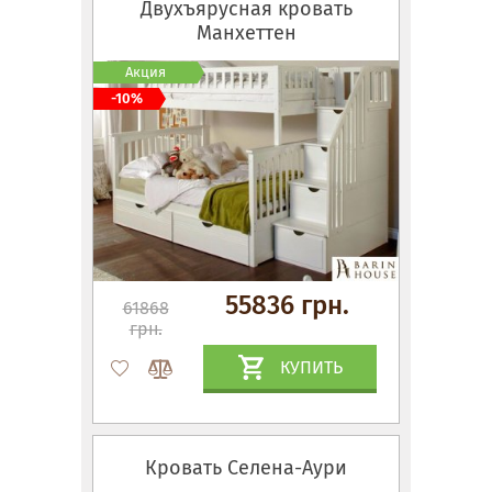
Двухъярусная кровать
Манхеттен
Акция
-10%
55836 грн.
61868
грн.
КУПИТЬ
Кровать Селена-Аури