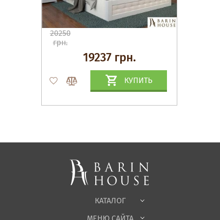
20250
грн.
19237 грн.
КУПИТЬ
Матрасы, текстиль
Спальни, Кровати
Мягкая мебель
Корпусная мебель
Офисная мебель
Ткани
КАТАЛОГ
Детская
МЕНЮ САЙТА
Садовая мебель