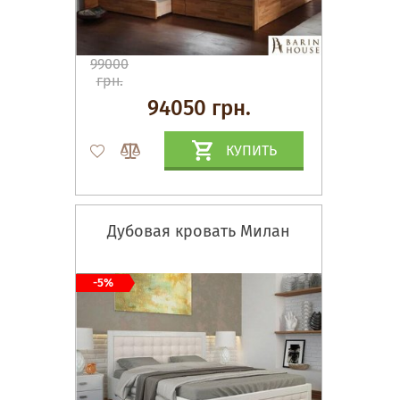
99000
грн.
94050 грн.
КУПИТЬ
Дубовая кровать Милан
-5%