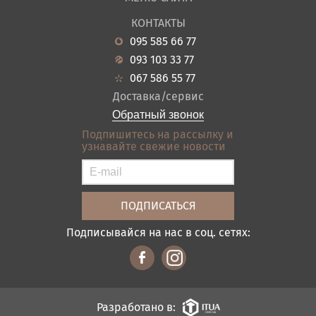
О нас
Гостиная
КОНТАКТЫ
Новости
Кухня
095 585 66 77
Гарантия
Прихожие
093 103 33 77
Кредит
Ванная
067 586 55 77
Оплата и доставка
Акции
Доставка/сервис
Отзывы
Обратный звонок
Контакты
Подпишитесь на рассылку и
узнавайте свежие новости
Карта сайта
Условия покупки
Подписывайся на нас в соц. сетях:
Разработано в: