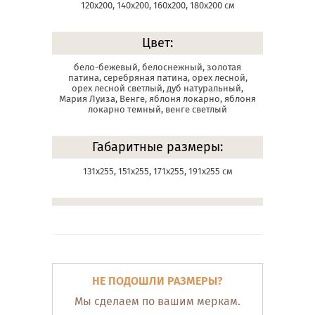
120х200, 140х200, 160х200, 180х200 см
Цвет:
бело-бежевый, белоснежный, золотая
патина, серебряная патина, орех лесной,
орех лесной светлый, дуб натуральный,
Мария Луиза, Венге, яблоня локарно, яблоня
локарно темный, венге светлый
Габаритные размеры:
131х255, 151х255, 171х255, 191х255 см
НЕ ПОДОШЛИ РАЗМЕРЫ?
Мы сделаем по вашим меркам.