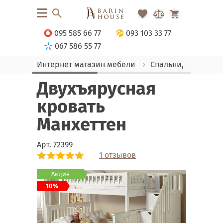
095 585 66 77
093 103 33 77
067 586 55 77
Интернет магазин мебели
Спальни, Кровати
Двухъярусная
кровать
Манхеттен
Арт.
72399
1 отзывов
Link
Link
Акция
10%