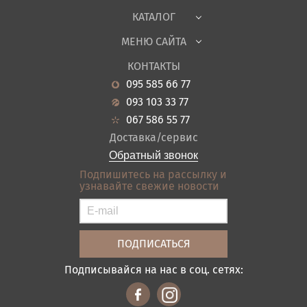
Ткани
КАТАЛОГ
Детская
МЕНЮ САЙТА
Садовая мебель
О нас
Гостиная
КОНТАКТЫ
Новости
Кухня
095 585 66 77
Гарантия
Прихожие
093 103 33 77
Кредит
Ванная
067 586 55 77
Оплата и доставка
Акции
Доставка/сервис
Отзывы
Обратный звонок
Контакты
Подпишитесь на рассылку и
узнавайте свежие новости
Карта сайта
Условия покупки
Подписывайся на нас в соц. сетях: