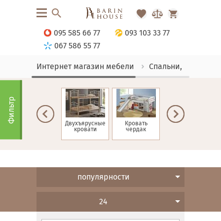
095 585 66 77
093 103 33 77
067 586 55 77
Интернет магазин мебели
Спальни, Кровати
Фильтр
ие
Односпальные
Двухъярусные
Кровать
Детские
кровати
кровати
чердак
кровати
популярности
24