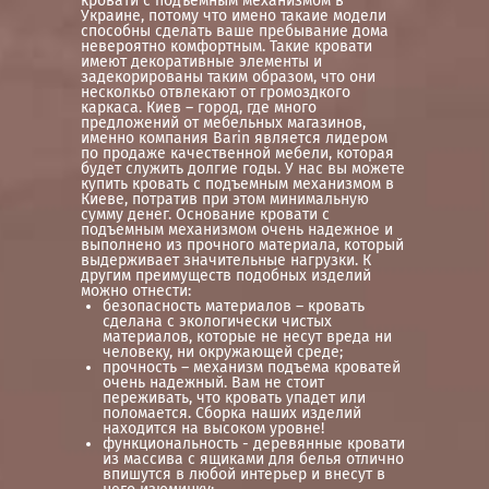
кровати с подъемным механизмом в
Украине, потому что имено такаие модели
способны сделать ваше пребывание дома
невероятно комфортным. Такие кровати
имеют декоративные элементы и
задекорированы таким образом, что они
несколкьо отвлекают от громоздкого
каркаса. Киев – город, где много
предложений от мебельных магазинов,
именно компания Barin является лидером
по продаже качественной мебели, которая
будет служить долгие годы. У нас вы можете
купить кровать с подъемным механизмом в
Киеве, потратив при этом минимальную
сумму денег. Основание кровати с
подъемным механизмом очень надежное и
выполнено из прочного материала, который
выдерживает значительные нагрузки. К
другим преимуществ подобных изделий
можно отнести:
безопасность материалов – кровать
сделана с экологически чистых
материалов, которые не несут вреда ни
человеку, ни окружающей среде;
прочность – механизм подъема кроватей
очень надежный. Вам не стоит
переживать, что кровать упадет или
поломается. Сборка наших изделий
находится на высоком уровне!
функциональность - деревянные кровати
из массива с ящиками для белья отлично
впишутся в любой интерьер и внесут в