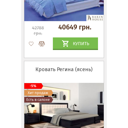
40649 грн.
42788
грн.
КУПИТЬ
Кровать Регина (ясень)
-5%
Хит продаж
Есть в салоне