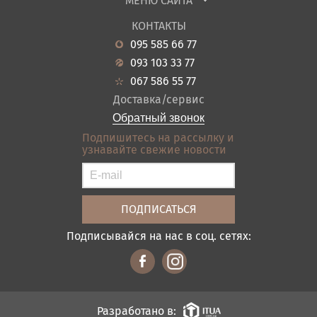
МЕНЮ САЙТА
Садовая мебель
О нас
Гостиная
КОНТАКТЫ
Новости
Кухня
095 585 66 77
Гарантия
Прихожие
093 103 33 77
Кредит
Ванная
067 586 55 77
Оплата и доставка
Акции
Доставка/сервис
Отзывы
Обратный звонок
Контакты
Подпишитесь на рассылку и
узнавайте свежие новости
Карта сайта
Условия покупки
Подписывайся на нас в соц. сетях:
Разработано в: