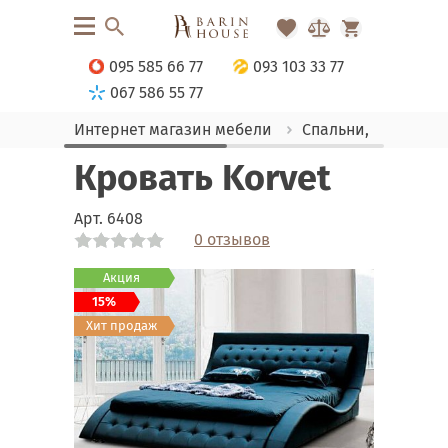
095 585 66 77
093 103 33 77
067 586 55 77
Интернет магазин мебели
Спальни, Кровати
Кровать Korvet
Арт.
6408
0 отзывов
Link
Link
Link
Link
Link
Link
Link
Link
Link
Link
Link
Link
Link
Link
Link
Акция
15%
Хит продаж