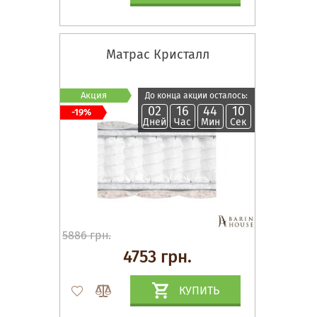
Матрас Кристалл
Акция
До конца акции осталось:
02
16
44
09
-19%
Дней
Час
Мин
Сек
5886 грн.
4753 грн.
КУПИТЬ