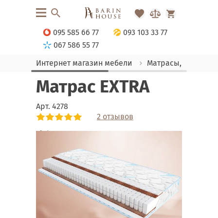
095 585 66 77
093 103 33 77
067 586 55 77
Интернет магазин мебели
Матрасы, текстиль
Матрас EXTRA
Арт.
4278
2 отзывов
Link
Link
Link