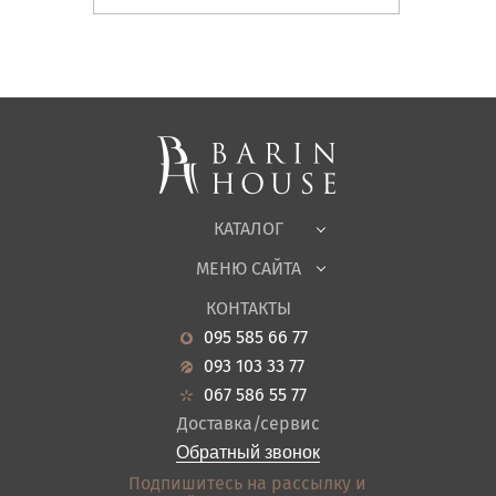
Матрасы, текстиль
Спальни, Кровати
Мягкая мебель
Корпусная мебель
Офисная мебель
Ткани
КАТАЛОГ
Детская
МЕНЮ САЙТА
Садовая мебель
О нас
Гостиная
КОНТАКТЫ
Новости
Кухня
095 585 66 77
Гарантия
Прихожие
093 103 33 77
Кредит
Ванная
067 586 55 77
Оплата и доставка
Акции
Доставка/сервис
Отзывы
Обратный звонок
Контакты
Подпишитесь на рассылку и