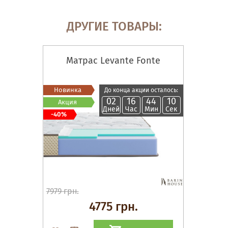
ДРУГИЕ ТОВАРЫ:
Матрас Levante Fonte
Новинка
До конца акции осталось:
02
16
44
09
Акция
Дней
Час
Мин
Сек
-40%
7979 грн.
4775 грн.