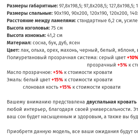
Размеры габаритные:
97,8х198,5; 97,8х208,5; 127,8х198,5; 
Размеры спальные:
90х190, 90х200, 120х190, 120х200, 140
Расстояние между ламелями:
стандартные 6,2 см, усиле
Высота изголовья:
75 см
Высота изножья:
41,2 см
Материал:
сосна, бук, дуб, ясен
Цвет:
лак, ольха, орех, махонь, черный, белый, яблоня, 
Полиуретановый прозрачная система: серый цвет
+10
прозрачный
+5%
к ст
Масло прозрачное:
+5%
к стоимости кровати
Эмаль: белый цвет
+15%
к стоимости кровати
слоновая кость
+15%
к стоимости кровати
Вашему вниманию представлена
двуспальная кровать 
любой интерьер, благодаря своей универсальности. Эт
ваш сон будет насыщенным и здоровым, а также вы буд
Приобретя данную модель, все ваши ожидания будут о