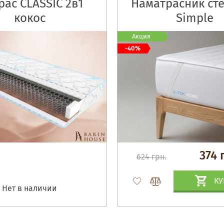
ас CLASSIC 2в1
Наматрасник ст
кокос
Simple
Акция
-40%
374 
624 грн.
КУ
Нет в наличии