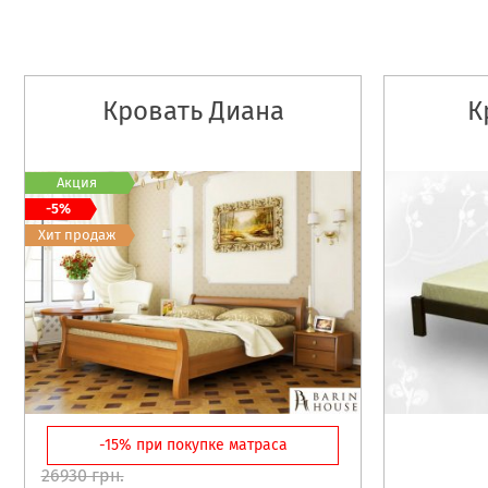
Кровать Диана
К
Акция
-5%
Хит продаж
-15% при покупке матраса
26930 грн.