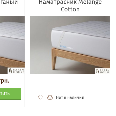
еганый
Наматрасник Melange
Cotton
грн.
ПИТЬ
Нет в наличии