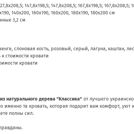
127,8х208,5; 147,8х198,5; 147,8х208,5; 167,8х198,5; 167,8х208,5; 
х190, 140х200, 160х190, 160х200, 180х190, 180х200 см
нные 3,2 см
венге, слоновая кость, розовый, серый, лагуна, каштан, ле
%
к стоимости кровати
оимости кровати
из натурального дерева "Классика"
от лучшего украинск
о именно та кровать, которая подарит вам комфорт, уют и
ете полны сил.
правданы.