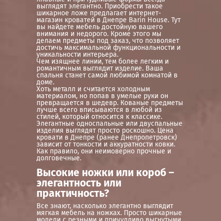
выглядят элегантно. Приобрести такое
шикарное ложе предлагает интернет-
магазин кроватей в Днепре Barin House. Тут
вы найдете мебель достойную вашего
внимания и недорого. Кроме этого мы
делаем предметы под заказ, что позволяет
достичь максимальной функциональности и
уникальности интерьера.
Чем изящнее линии, тем более легким и
романтичным выглядит изделие. Ваша
спальня станет самой любимой комнатой в
доме.
Хоть металл и считается холодным
материалом, но попав в умелые руки он
превращается в шедевр. Кованые предметы
лучше всего вписываются в любой из
стилей, который относится к классике.
Элегантные односпальные или двуспальные
изделия выглядят просто роскошно. Цена
кровати в Днепре (ранее Днепропетровск)
зависит от тонкости и аккуратности ковки.
Как правило, они неимоверно прочные и
долговечные.
Высокие ножки или короб –
элегантность или
практичность?
Все знают, насколько элегантно выглядит
мягкая мебель на ножках. Просто шикарные
модели с резными и причудливо выгнутыми