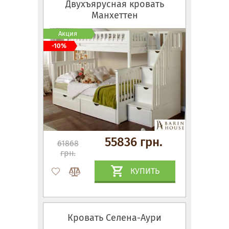
Двухъярусная кровать
Манхеттен
Акция
-10%
55836 грн.
61868
грн.
КУПИТЬ
Кровать Селена-Аури