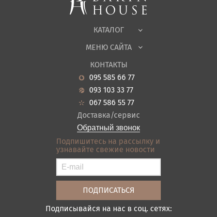
быть достаточно, чтобы нормально
средними показателями.
положить матрас.
Офисная мебель
Учитывайте рост и вес спящих
Будет ли тут бельевой ящик.
людей. В некоторых случаях
Ткани
понадобится индивидуальное
Подробнее
КАТАЛОГ
изготовление.
Детская
Вспомните любимые позы во время
МЕНЮ САЙТА
сна.
Садовая мебель
О нас
Подробнее
Гостиная
КОНТАКТЫ
Новости
Кухня
095 585 66 77
Гарантия
Прихожие
093 103 33 77
Кредит
Ванная
067 586 55 77
Оплата и доставка
Акции
Доставка/сервис
Отзывы
Обратный звонок
Контакты
Подпишитесь на рассылку и
узнавайте свежие новости
Карта сайта
Условия покупки
Подписывайся на нас в соц. сетях: