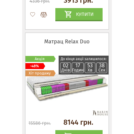
3913 грн.
4336 грн.
КУПИТИ
Матрац Relax Duo
Акція
До кінця акції залишилося:
02
17
53
37
-48%
Днів
Годин
Хв
Сек
Хіт продажу
8144 грн.
15586 грн.