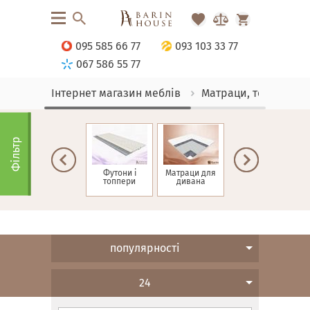
095 585 66 77
093 103 33 77
067 586 55 77
Інтернет магазин меблів
Матраци, текстиль
Фільтр
Матраци зима-
Футони і
Матраци для
Дитячі матраци
літо
топпери
дивана
н
популярності
24