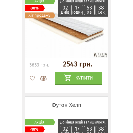
Акція
До кінця акції залишилося:
02
17
53
37
-30%
Днів
Годин
Хв
Сек
Хіт продажу
2543 грн.
3633 грн.
КУПИТИ
Футон Хелп
Акція
До кінця акції залишилося:
02
17
53
37
-18%