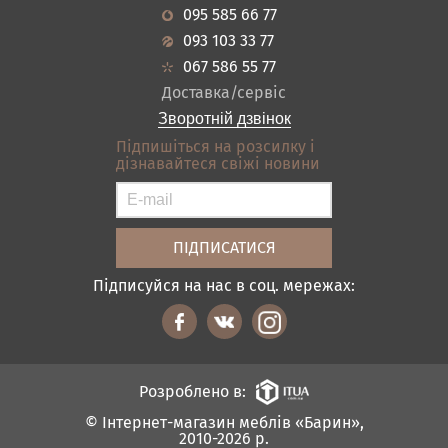
Новини
Кухня
основи.
095 585 66 77
Достатня гнучкість.
Гарантія
Передпокої
Ортопедичний ефект.
093 103 33 77
Можливість скрутити (вказано на
Кредит
Ванна
067 586 55 77
упаковці).
Оплата і доставка
Акціі
Доставка/сервіс
Докладніше
Відгуки
Зворотній дзвінок
Контакти
Підпишіться на розсилку і
дізнавайтеся свіжі новини
Карта сайту
Умови покупки
Підписуйся на нас в соц. мережах:
Розроблено в:
© Інтернет-магазин меблів «Барин»,
2010-2026 р.