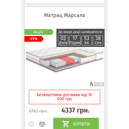
Матрац Марсала
Акція
До кінця акції залишилося:
02
17
53
37
-25%
Днів
Годин
Хв
Сек
Безкоштовна доставка від 10
000 грн
4337 грн.
5782 грн.
КУПИТИ