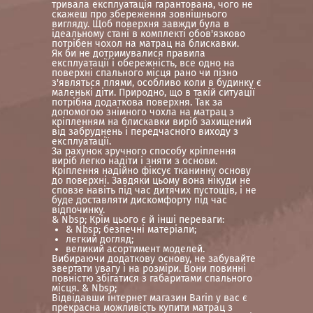
тривала експлуатація гарантована, чого не
скажеш про збереження зовнішнього
вигляду. Щоб поверхня завжди була в
ідеальному стані в комплекті обов'язково
потрібен чохол на матрац на блискавки.
Як би не дотримувалися правила
експлуатації і обережність, все одно на
поверхні спального місця рано чи пізно
з'являться плями, особливо коли в будинку є
маленькі діти. Природно, що в такій ситуації
потрібна додаткова поверхня. Так за
допомогою знімного чохла на матрац з
кріпленням на блискавки виріб захищений
від забруднень і передчасного виходу з
експлуатації.
За рахунок зручного способу кріплення
виріб легко надіти і зняти з основи.
Кріплення надійно фіксує тканинну основу
до поверхні. Завдяки цьому вона нікуди не
сповзе навіть під час дитячих пустощів, і не
буде доставляти дискомфорту під час
відпочинку.
& Nbsp; Крім цього є й інші переваги:
& Nbsp; безпечні матеріали;
легкий догляд;
великий асортимент моделей.
Вибираючи додаткову основу, не забувайте
звертати увагу і на розміри. Вони повинні
повністю збігатися з габаритами спального
місця. & Nbsp;
Відвідавши інтернет магазин Barin у вас є
прекрасна можливість купити матрац з