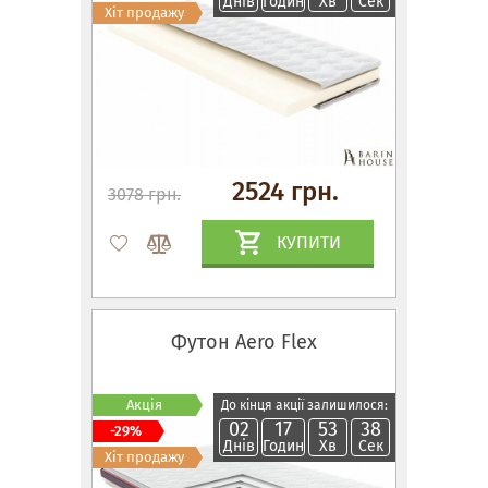
Днів
Годин
Хв
Сек
Хіт продажу
2524 грн.
3078 грн.
КУПИТИ
Футон Aero Flex
Акція
До кінця акції залишилося:
02
17
53
37
-29%
Днів
Годин
Хв
Сек
Хіт продажу