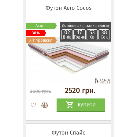
Футон Aero Cocos
Акція
До кінця акції залишилося:
02
17
53
37
-30%
Днів
Годин
Хв
Сек
Хіт продажу
2520 грн.
3600 грн.
КУПИТИ
Футон Спайс