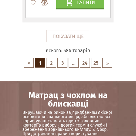
КУПИТИ
ПОКАЗАТИ ЩЕ
всього:
586
товарів
<
1
2
3
...
24
25
>
Матрац з чохлом на
блискавці
Вирушаючи на ринок за придбанням якісної
основи для спального місця, абсолютно всі
користувачі ставлять один з головних
критеріїв вибору - довгий термін служби і
збереження зовнішнього вигляду. & Nbsp;
При дотриманні правил користування