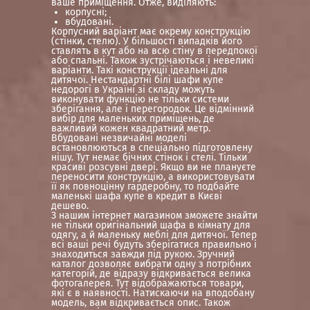
ваше приміщення. Отже, виділяють:
корпусні;
вбудовані.
Корпусний варіант має окрему конструкцію
(стінки, стелю). У більшості випадків його
ставлять в кут або на всю стіну в передпокої
або спальні. Також зустрічаються і невеликі
варіанти. Такі конструкції ідеальні для
дитячої. Нестандартні білі шафи купе
недорогі в Україні зі складу можуть
виконувати функцію не тільки системи
зберігання, але і перегородок. Це відмінний
вибір для маленьких приміщень, де
важливий кожен квадратний метр.
Вбудовані незвичайні моделі
встановлюються в спеціально підготовлену
нішу. Тут немає бічних стінок і стелі. Тільки
красиві розсувні двері. Якщо ви не плануєте
переносити конструкцію, а використовувати
її як повноцінну гардеробну, то подбайте
маленькі шафа купе в кредит в Києві
дешево.
З нашим інтернет магазином зможете знайти
не тільки оригінальний шафа в кімнату для
одягу, а й маленьку меблі для дитячої. Тепер
всі ваші речі будуть зберігатися правильно і
знаходиться завжди під рукою. Зручний
каталог дозволяє вибрати одну з потрібних
категорій, де відразу відкривається велика
фотогалерея. Тут відображаються товари,
які є в наявності. Натискаючи на вподобану
модель, вам відкривається опис. Також