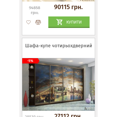
90115 грн.
94858
грн.
КУПИТИ
Шафа-купе чотирьохдверний
-5%
27112 грн.
28539 грн.