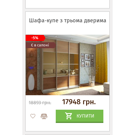
Шафа-купе з трьома дверима
-5%
Є в салоні
17948 грн.
18893 грн.
КУПИТИ