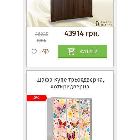
43914 грн.
46225
грн.
КУПИТИ
Шафа Купе трьохдверна,
чотиридверна
-2%