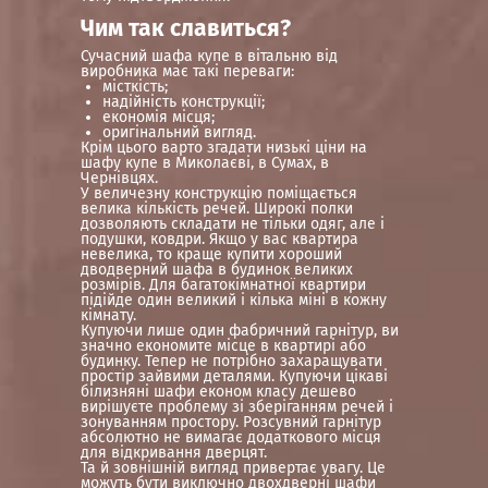
Чим так славиться?
Сучасний шафа купе в вітальню від
виробника має такі переваги:
місткість;
надійність конструкції;
економія місця;
оригінальний вигляд.
Крім цього варто згадати низькі ціни на
шафу купе в Миколаєві, в Сумах, в
Чернівцях.
У величезну конструкцію поміщається
велика кількість речей. Широкі полки
дозволяють складати не тільки одяг, але і
подушки, ковдри. Якщо у вас квартира
невелика, то краще купити хороший
дводверний шафа в будинок великих
розмірів. Для багатокімнатної квартири
підійде один великий і кілька міні в кожну
кімнату.
Купуючи лише один фабричний гарнітур, ви
значно економите місце в квартирі або
будинку. Тепер не потрібно захаращувати
простір зайвими деталями. Купуючи цікаві
білизняні шафи економ класу дешево
вирішуєте проблему зі зберіганням речей і
зонуванням простору. Розсувний гарнітур
абсолютно не вимагає додаткового місця
для відкривання дверцят.
Та й зовнішній вигляд привертає увагу. Це
можуть бути виключно двохдверні шафи