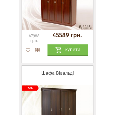
45589 грн.
47988
грн.
КУПИТИ
Шафа Вівальді
-5%