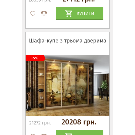
КУПИТИ
Шафа-купе з трьома дверима
-5%
20208 грн.
21272 грн.