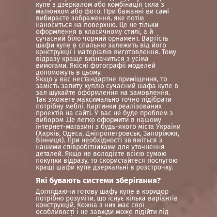
купе з дзеркалом або комбінація скла з
малюнком або фото. При бажанні ви самі
вибираєте зображення, яке потім
наноситься на поверхню. Це не тільки
оформлення в класичному стилі, а й
сучасний біло чорний орнамент. Вартість
шафи купе в спальню залежить від його
конструкції і матеріалів виготовлення. Тому
відразу краще визначиться з усіма
вимогами. Якісні фотографії моделей
допоможуть в цьому.
Якщо у вас нестандартне приміщення, то
замість запиту куплю сучасний шафа купе в
зал шукайте оформлення на замовлення.
Так зможете максимально точно підібрати
потрібну меблі. Картинки реалізованих
проектів на сайті. У вас не буде проблем з
вибором .Це легко оформити в нашому
інтернет-магазині з будь-якого міста України
(Харків, Одеса, Дніпропетровськ, Запоріжжя,
Вінниця). При необхідності зв'яжіться з
нашими співробітниками для уточнення
деталей. Якщо не володієте всією сумою
покупки відразу, то скористайтеся послугою
кращі шафи купе дзеркальні в розстрочку.
Які бувають системи зберігання?
Доглядаючи готову шафу купе в коридор
потрібно розуміти, що існує кілька варіантів
конструкцій. Кожна з них має свої
особливості і не завжди може підійти під