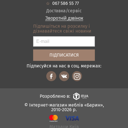
Кредит
Ванна
067 586 55 77
Оплата і доставка
Акціі
Доставка/сервіс
Відгуки
Зворотній дзвінок
Контакти
Підпишіться на розсилку і
дізнавайтеся свіжі новини
Карта сайту
Умови покупки
Підписуйся на нас в соц. мережах:
Розроблено в:
© Інтернет-магазин меблів «Барин»,
2010-2026 р.
Матраци Київ