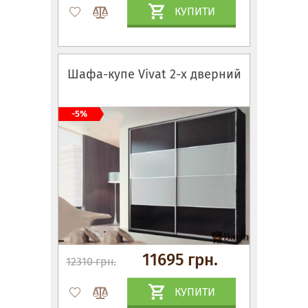
КУПИТИ
Шафа-купе Vivat 2-х дверний
-5%
11695 грн.
12310 грн.
КУПИТИ