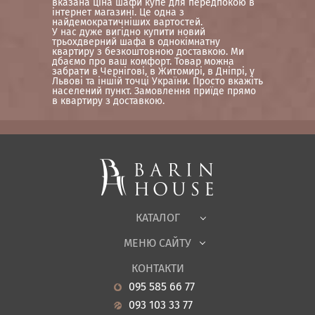
вказана ціна шафи купе для передпокою в
інтернет магазині. Це одна з
найдемократичніших вартостей.
У нас дуже вигідно купити новий
трьохдверний шафа в однокімнатну
квартиру з безкоштовною доставкою. Ми
дбаємо про ваш комфорт. Товар можна
забрати в Чернігові, в Житомирі, в Дніпрі, у
Львові та іншій точці України. Просто вкажіть
населений пункт. Замовлення приїде прямо
в квартиру з доставкою.
Матраци, текстиль
Спальні, Ліжка
М'які меблі
Корпусні меблі
Офісні меблі
Тканини
КАТАЛОГ
Дитяча
МЕНЮ САЙТУ
Садові меблі
Про нас
Вітальня
КОНТАКТИ
Новини
Кухня
095 585 66 77
Гарантія
Передпокої
093 103 33 77