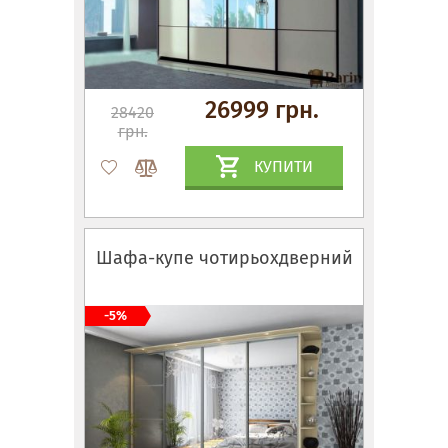
26999 грн.
28420
грн.
КУПИТИ
Шафа-купе чотирьохдверний
-5%