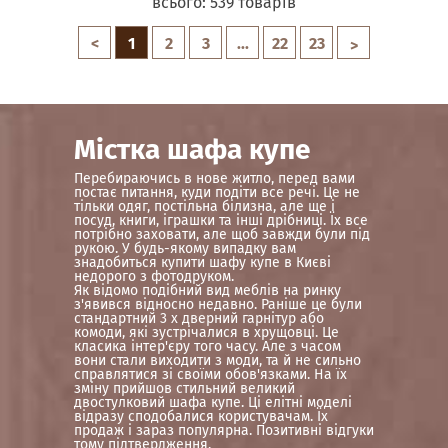
всього:
539
товарів
<
1
2
3
...
22
23
>
Містка шафа купе
Перебираючись в нове житло, перед вами
постає питання, куди подіти все речі. Це не
тільки одяг, постільна білизна, але ще і
посуд, книги, іграшки та інші дрібниці. Їх все
потрібно заховати, але щоб завжди були під
рукою. У будь-якому випадку вам
знадобиться купити шафу купе в Києві
недорого з фотодруком.
Як відомо подібний вид меблів на ринку
з'явився відносно недавно. Раніше це були
стандартний 3 х дверний гарнітур або
комоди, які зустрічалися в хрущовці. Це
класика інтер'єру того часу. Але з часом
вони стали виходити з моди, та й не сильно
справлятися зі своїми обов'язками. На їх
зміну прийшов стильний великий
двостулковий шафа купе. Ці елітні моделі
відразу сподобалися користувачам. Їх
продаж і зараз популярна. Позитивні відгуки
тому підтвердження.