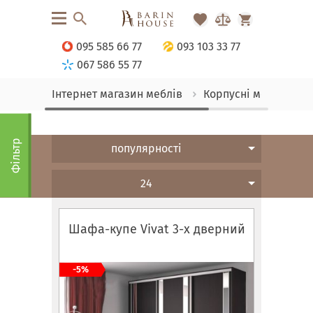
095 585 66 77
093 103 33 77
067 586 55 77
Інтернет магазин меблів
Корпусні меблі
Ш
Фільтр
популярності
24
Шафа-купе Vivat 3-х дверний
-5%