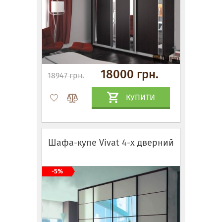
18000 грн.
18947 грн.
КУПИТИ
Шафа-купе Vivat 4-х дверний
-5%