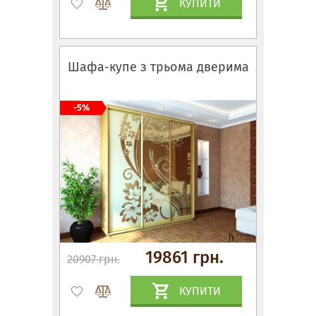
КУПИТИ
Шафа-купе з трьома дверима
-5%
19861 грн.
20907 грн.
КУПИТИ