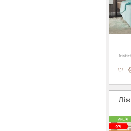
5636 
Ліж
Акція
-5%