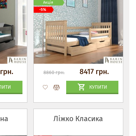
Акція
-5%
грн.
8417 грн.
8860 грн.
ПИТИ
КУПИТИ
іна
Ліжко Класика