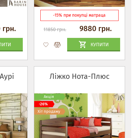
-15% при покупці матраца
 грн.
9880 грн.
11850 грн.
ПИТИ
КУПИТИ
Аурі
Ліжко Нота-Плюс
Акція
-26%
Хіт продажу