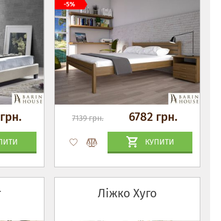
-5%
грн.
6782 грн.
7139 грн.
ПИТИ
КУПИТИ
т
Ліжко Хуго