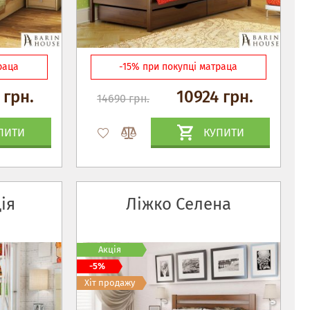
раца
-15% при покупці матраца
 грн.
10924 грн.
14690 грн.
ПИТИ
КУПИТИ
ія
Ліжко Селена
Акція
-5%
Хіт продажу