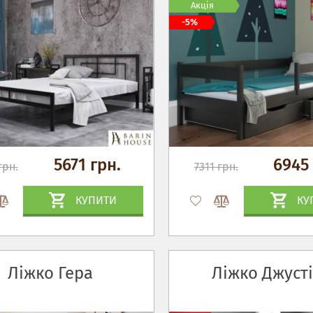
Акція
-5%
5671 грн.
6945 
грн.
7311 грн.
КУПИТИ
КУ
Ліжко Гера
Ліжко Джуст