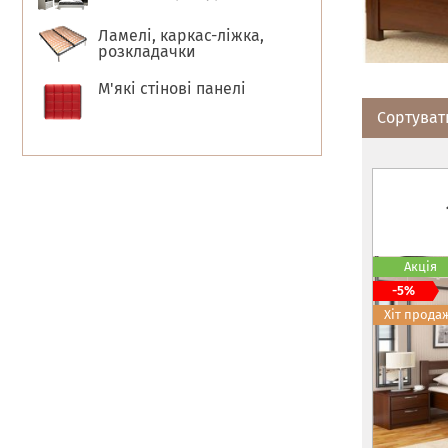
Ламелі, каркас-ліжка,
розкладачки
М'які стінові панелі
Сортуват
Акція
-5%
Хіт прода