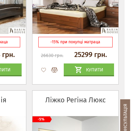
раца
-15% при покупці матраца
 грн.
25299 грн.
26630 грн.
ПИТИ
КУПИТИ
ія
Ліжко Регіна Люкс
-5%