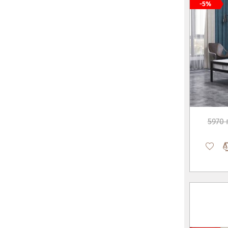
-5%
5970 