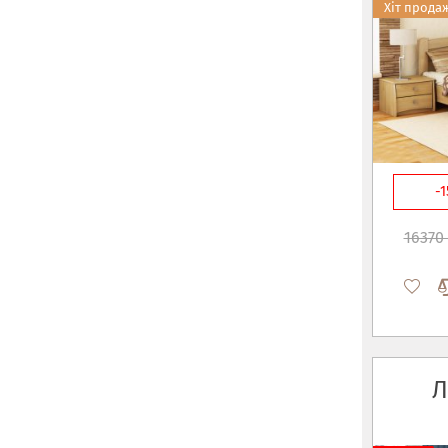
Хіт прода
-
16370 
Л