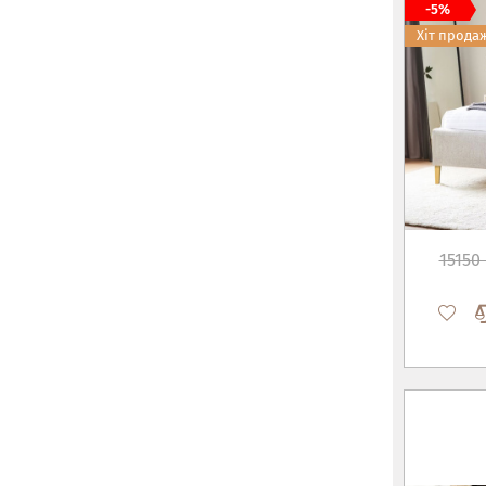
-5%
Хіт прода
15150 