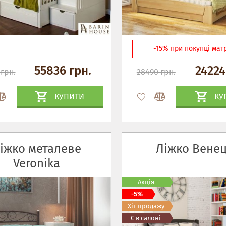
-15% при покупці мат
55836 грн.
24224
 грн.
28490 грн.
КУПИТИ
КУ
іжко металеве
Ліжко Венец
Veronika
Акція
-5%
Хіт продажу
Є в салоні