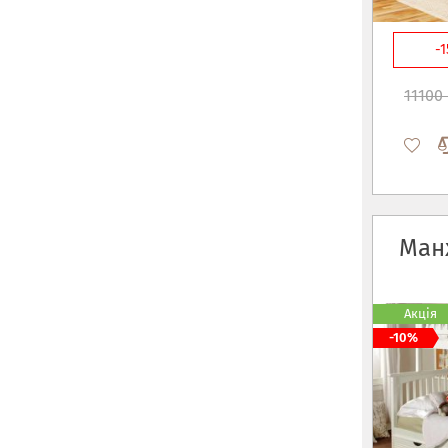
-
11100 
Ман
Акція
-10%