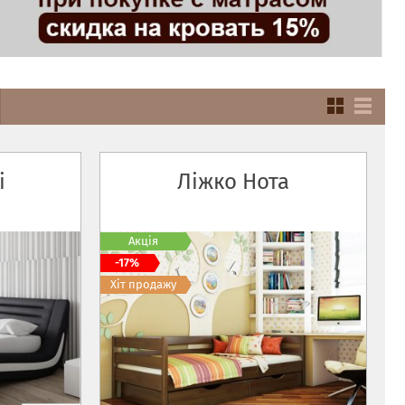
i
Ліжко Нота
Акція
-17%
Хіт продажу