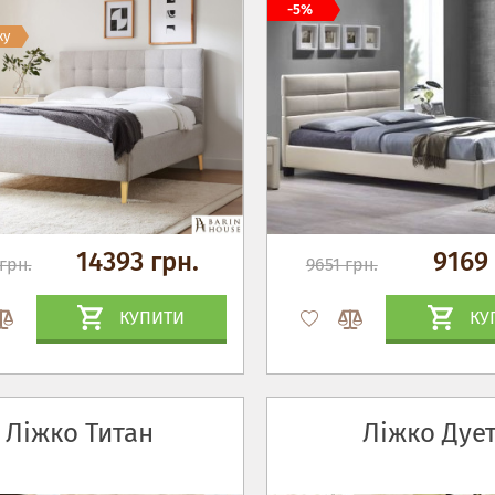
-5%
жу
14393 грн.
9169 
грн.
9651 грн.
КУПИТИ
КУ
Ліжко Титан
Ліжко Дуе