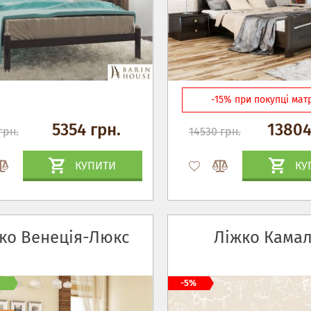
-15% при покупці мат
5354 грн.
13804
грн.
14530 грн.
КУПИТИ
КУ
ко Венеція-Люкс
Ліжко Камал
-5%