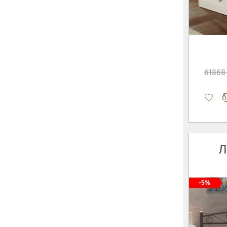
61868
Л
-5%