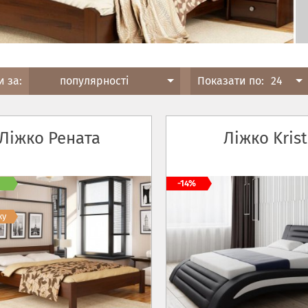
и за:
популярності
Показати по:
24
Ліжко Рената
Ліжко Krist
-14%
жу