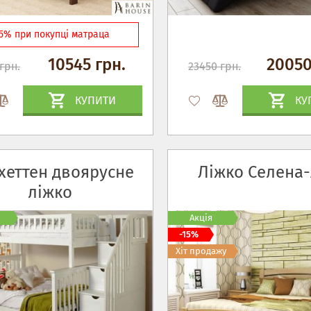
15% при покупці матраца
10545 грн.
20050
грн.
23450 грн.
КУПИТИ
КУ
хеттен двоярусне
Ліжко Селена-
ліжко
Акція
-15%
Хіт продажу