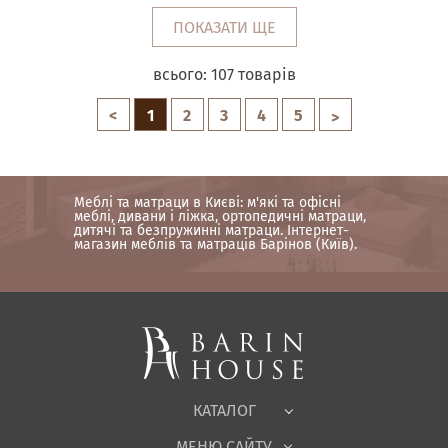
ПОКАЗАТИ ЩЕ
всього:
107
товарів
<
1
2
3
4
5
>
Меблі та матраци в Києві: м'які та офісні
меблі, дивани і ліжка, ортопедичні матраци,
дитячі та безпружинні матраци. Інтернет-
магазин меблів та матраців Барінов (Київ).
Матраци, текстиль
Спальні, Ліжка
М'які меблі
Корпусні меблі
Офісні меблі
Тканини
КАТАЛОГ
Дитяча
МЕНЮ САЙТУ