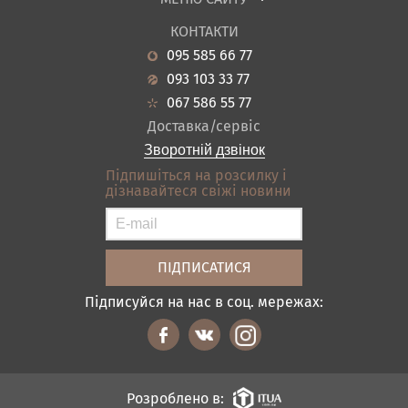
Садові меблі
Про нас
Вітальня
КОНТАКТИ
Новини
Кухня
095 585 66 77
Гарантія
Передпокої
093 103 33 77
Кредит
Ванна
067 586 55 77
Оплата і доставка
Акціі
Доставка/сервіс
Відгуки
Зворотній дзвінок
Контакти
Підпишіться на розсилку і
дізнавайтеся свіжі новини
Карта сайту
Умови покупки
Підписуйся на нас в соц. мережах:
Розроблено в: