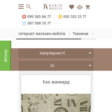
095 585 66 77
093 103 33 77
067 586 55 77
Інтернет магазин меблів
Тканини
Жакард
Фільтр
популярності
24
Еко жаккард