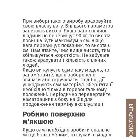
При виборі такого виробу враховуйте
свою власну вагу. Від цього параметра
залежить висота. Якщо вага сплячої
людини не перевищує 90 кг, то висота
повинна бути максимум 5 см. Якщо
вага перевищує показник, то висота 6
см. Пам'ятайте, чим вище висота, тим
збільшується жорсткість. Не забудьте
також врахувати і кількість сплячих
людей.
Якщо ви купуєте саме таку модель, то
запам'ятайте, що її заборонено
згинати або скручувати. Подібні дії
ушкоджують сам матеріал. Зберігати її
необхідно тільки в горизонтальному
положенні. Періодично перевертайте
наматрацник з боку на бік для
продовження терміну експлуатації.
Робимо поверхню
м'якшою
Якщо вам необхідно зробити спальне
місце більш м'яким, то шукайте моделі