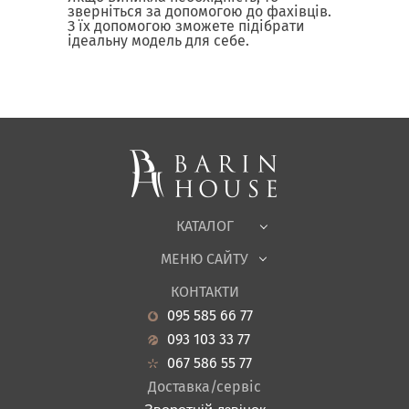
зверніться за допомогою до фахівців.
З їх допомогою зможете підібрати
ідеальну модель для себе.
Матраци, текстиль
Спальні, Ліжка
М'які меблі
Корпусні меблі
Офісні меблі
Тканини
КАТАЛОГ
Дитяча
МЕНЮ САЙТУ
Садові меблі
Про нас
Вітальня
КОНТАКТИ
Новини
Кухня
095 585 66 77
Гарантія
Передпокої
093 103 33 77
Кредит
Ванна
067 586 55 77
Оплата і доставка
Акціі
Доставка/сервіс
Відгуки