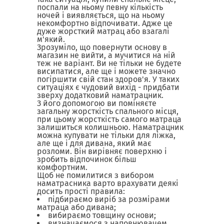
поспали на ньому певну кількість
ночей і виявляється, що на ньому
некомфортно відпочивати. Адже це
дуже жорсткий матрац
або взагалі
м'який.
Зрозуміло, що повернути основу в
магазин не вийти, а мучитися на ній
теж не варіант. Ви не тільки не будете
висипатися, але ще і можете значно
погіршити свій стан здоров'я. У таких
ситуаціях є чудовий вихід - придбати
зверху додатковий наматрацник.
З його допомогою ви поміняєте
загальну жорсткість спального місця,
при цьому жорсткість самого матраца
залишиться колишньою. Наматрацник
можна купувати не тільки для ліжка,
але ще і для дивана, який має
розломи. Він вирівняє поверхню і
зробить відпочинок більш
комфортним.
Щоб не помилитися з вибором
наматрасника варто врахувати деякі
досить прості правила:
підбираємо виріб за розмірами
матраца або дивана;
вибираємо товщину основи;
визначаємося з наповнювачем.