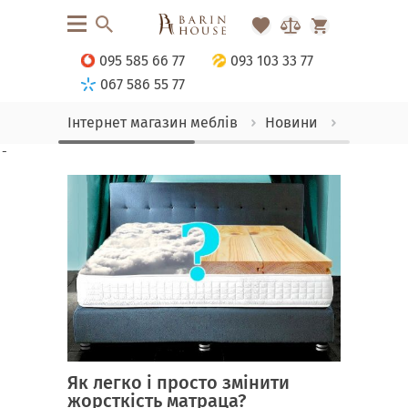
095 585 66 77
093 103 33 77
067 586 55 77
Інтернет магазин меблів
Новини
Як легко
-
Як легко і просто змінити
жорсткість матраца?