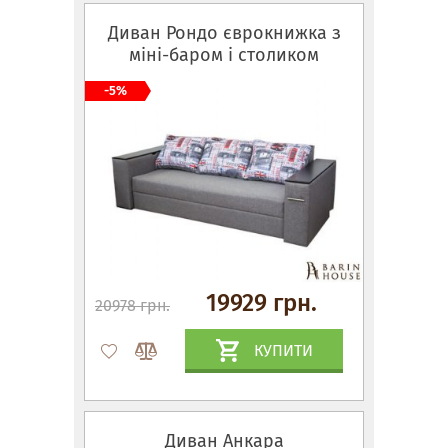
Диван Рондо єврокнижка з
міні-баром і столиком
-5%
19929 грн.
20978 грн.
КУПИТИ
Диван Анкара