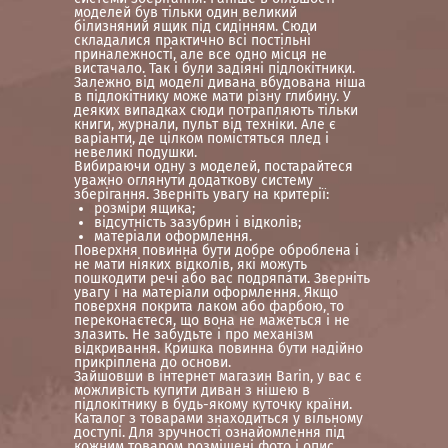
моделей був тільки один великий
білизняний ящик під сидінням. Сюди
складалися практично всі постільні
приналежності, але все одно місця не
вистачало. Так і були задіяні підлокітники.
Залежно від моделі дивана вбудована ніша
в підлокітнику може мати різну глибину. У
деяких випадках сюди потрапляють тільки
книги, журнали, пульт від техніки. Але є
варіанти, де цілком помістяться плед і
невеликі подушки.
Вибираючи одну з моделей, постарайтеся
уважно оглянути додаткову систему
зберігання. Зверніть увагу на критерії:
розміри ящика;
відсутність зазубрин і відколів;
матеріали оформлення.
Поверхня повинна бути добре оброблена і
не мати ніяких відколів, які можуть
пошкодити речі або вас подряпати. Зверніть
увагу і на матеріали оформлення. Якщо
поверхня покрита лаком або фарбою, то
переконаєтеся, що вона не мажеться і не
злазить. Не забудьте і про механізм
відкривання. Кришка повинна бути надійно
прикріплена до основи.
Зайшовши в інтернет магазин Barin, у вас є
можливість купити диван з нішею в
підлокітнику в будь-якому куточку країни.
Каталог з товарами знаходиться у вільному
доступі. Для зручності ознайомлення під
кожним товаром розміщені фото і опис.