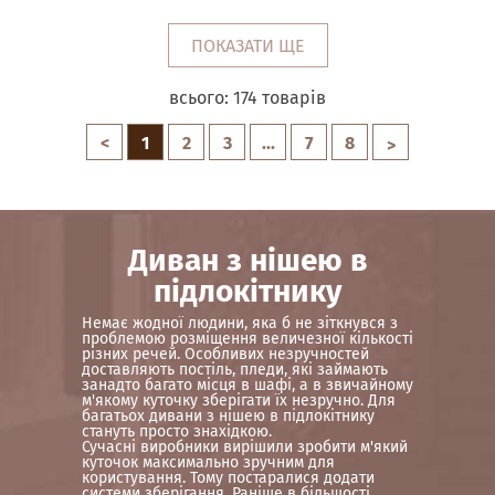
ПОКАЗАТИ ЩЕ
всього:
174
товарів
<
1
2
3
...
7
8
>
Диван з нішею в
підлокітнику
Немає жодної людини, яка б не зіткнувся з
проблемою розміщення величезної кількості
різних речей. Особливих незручностей
доставляють постіль, пледи, які займають
занадто багато місця в шафі, а в звичайному
м'якому куточку зберігати їх незручно. Для
багатьох дивани з нішею в підлокітнику
стануть просто знахідкою.
Сучасні виробники вирішили зробити м'який
куточок максимально зручним для
користування. Тому постаралися додати
системи зберігання. Раніше в більшості