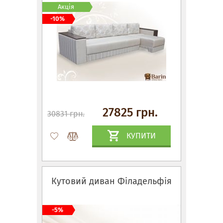
Акція
-10%
27825 грн.
30831 грн.
КУПИТИ
Кутовий диван Філадельфія
-5%