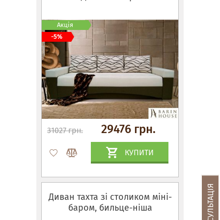
Акція
-5%
29476 грн.
31027 грн.
КУПИТИ
Диван тахта зі столиком міні-
баром, бильце-ніша