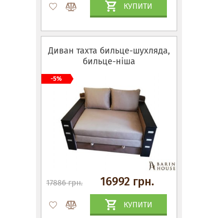
КУПИТИ
Диван тахта бильце-шухляда,
бильце-ніша
-5%
16992 грн.
17886 грн.
КУПИТИ