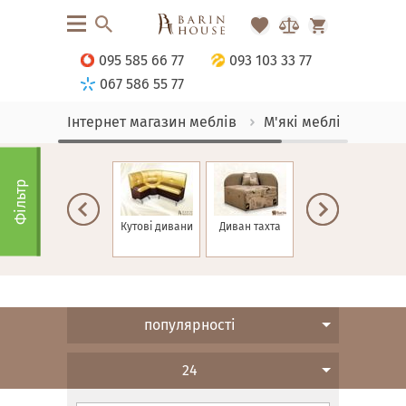
095 585 66 77
093 103 33 77
067 586 55 77
Інтернет магазин меблів
М'які меблі
Дива
Фільтр
Дивани для
Кутові дивани
Диван тахта
Дивани
кафе
Єврокнижка
популярності
24