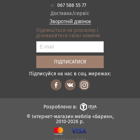
Кредит
Ванна
067 586 55 77
Оплата і доставка
Акціі
Доставка/сервіс
Відгуки
Зворотній дзвінок
Контакти
Підпишіться на розсилку і
дізнавайтеся свіжі новини
Карта сайту
Умови покупки
Підписуйся на нас в соц. мережах:
Розроблено в:
© Інтернет-магазин меблів «Барин»,
2010-2026 р.