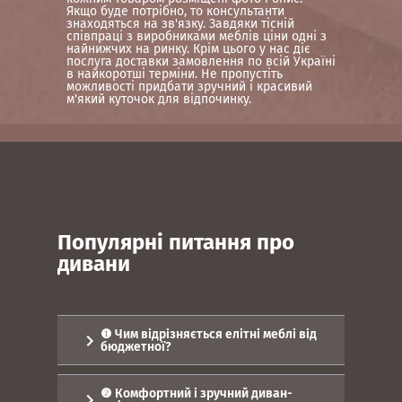
Якщо буде потрібно, то консультанти
знаходяться на зв'язку. Завдяки тісній
співпраці з виробниками меблів ціни одні з
найнижчих на ринку. Крім цього у нас діє
послуга доставки замовлення по всій Україні
в найкоротші терміни. Не пропустіть
можливості придбати зручний і красивий
м'який куточок для відпочинку.
Популярні питання про
дивани
❶ Чим відрізняється елітні меблі від
бюджетної?
Вибір меблів - захоплююче, але
складно. Це скільки потрібно
❷ Комфортний і зручний диван-
перебрати варіантів. Зокрема