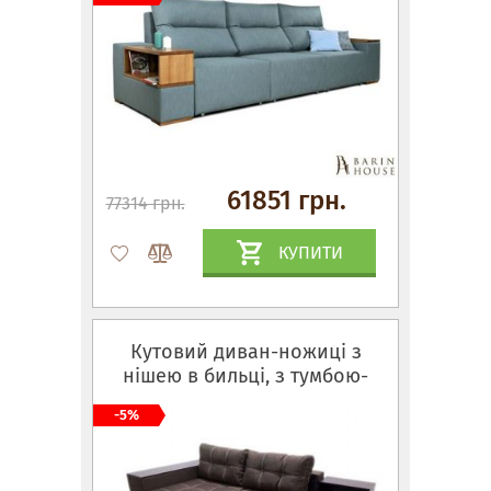
61851 грн.
77314 грн.
КУПИТИ
Кутовий диван-ножиці з
нішею в бильці, з тумбою-
полицею
-5%