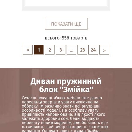
ПОКАЗАТИ ЩЕ
всього:
556
товарів
<
1
2
3
...
23
24
>
Диван пружинний
блок "Змійка"
Сучасні покупці м'яких меблів вже давно
перестали звертати увагу виключно на
оббивку. Їм важливо знати всі внутрішні
особливості моделі. На особливу увагу
приділяють наповнювача, від якості якого
залежить здоровий сон. Деякі віддають
перевагу новим моделям, але більшість все
ж схиляють свій вибір на користь класичних
варіантів. Одним з таких є диван Змійка.