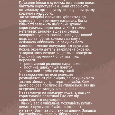
Пружинні блоки в куточках вже давно відомі
багатьма користувачам. Вони створюють
оптимальну ортопедичну основу і при цьому
коштують недорого.
Зиґзаґоподібні елементи кріпляться до
каркасу в поперечному напрямку. Від їх
кількості залежить наскільки зручно
користувачам відпочивати. Крім самих
металевих деталей в дивані Змійка
використовується спеціальний додатковий
шар, що запобігає контакту металу з
основною оббивкою. За рахунок його
наявності менше відчуваються пружини.
Кожна окрема деталь закріплена окремо,
завдяки чому виходить ідеальна поверхня.
Подібний пружинний блок має і інші
переваги:
рівномірний розподіл навантаження;
постійна циркуляція повітря;
тривалий термін експлуатації.
Навантаження по всій поверхні
розподіляється рівномірно, за рахунок чого
значно збільшується термін служби. Крім
цього основа постійно вентилюється. Так що
всередині не заведуться пилові кліщі.
Незважаючи на класичну модель, відгуки
користувачів позитивні і до сих пір
користуються популярністю.
Тільки у вас є унікальна можливість купити
диван з пружиною Змійка в інтернет
магазині Barin за лояльними цінами. Завдяки
багаторічному досвіду зібрали один з