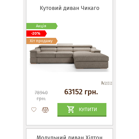
Кутовий диван Чикаго
Акція
-20%
Хіт продажу
63152 грн.
78940
грн.
КУПИТИ
Модульний диван Хілтон