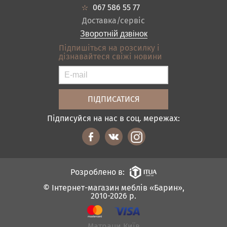
Кредит
Ванна
067 586 55 77
Оплата і доставка
Акціі
Доставка/сервіс
Відгуки
Зворотній дзвінок
Контакти
Підпишіться на розсилку і
дізнавайтеся свіжі новини
Карта сайту
Умови покупки
Підписуйся на нас в соц. мережах:
Розроблено в:
© Інтернет-магазин меблів «Барин»,
2010-2026 р.
Матраци Київ