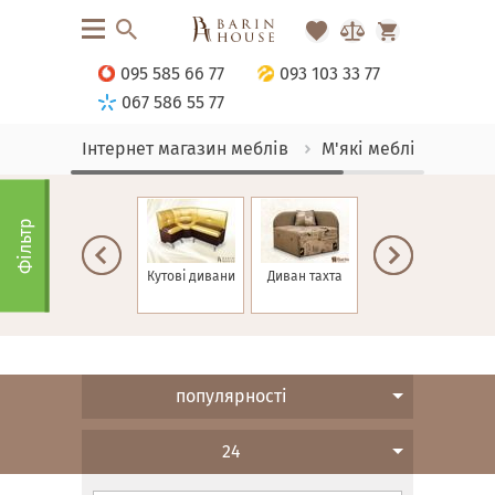
095 585 66 77
093 103 33 77
067 586 55 77
Інтернет магазин меблів
М'які меблі
Дива
Фільтр
Дивани для
Кутові дивани
Диван тахта
Дивани
кафе
Єврокнижка
популярності
24