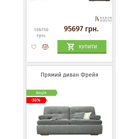
95697 грн.
136710
грн.
КУПИТИ
Прямий диван Фрейя
Акція
-30%