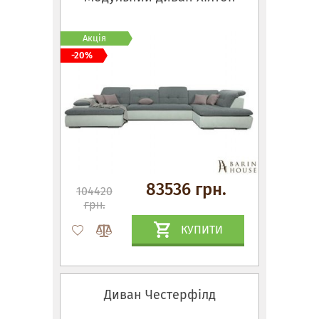
Акція
-20%
83536 грн.
104420
грн.
КУПИТИ
Диван Честерфілд