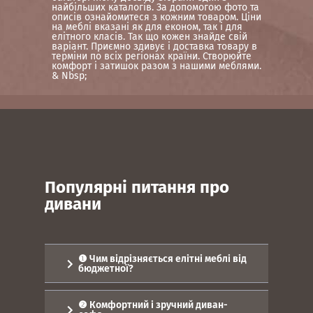
найбільших каталогів. За допомогою фото та
описів ознайомитеся з кожним товаром. Ціни
на меблі вказані як для економ, так і для
елітного класів. Так що кожен знайде свій
варіант. Приємно здивує і доставка товару в
терміни по всіх регіонах країни. Створюйте
комфорт і затишок разом з нашими меблями.
& Nbsp;
Популярні питання про
дивани
❶ Чим відрізняється елітні меблі від
бюджетної?
Вибір меблів - захоплююче, але
складно. Це скільки потрібно
❷ Комфортний і зручний диван-
перебрати варіантів. Зокрема