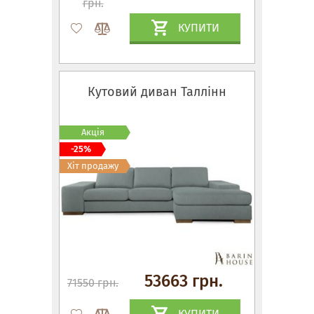
грн.
КУПИТИ
Кутовий диван Таллінн
Акція
-25%
Хіт продажу
53663 грн.
71550 грн.
КУПИТИ