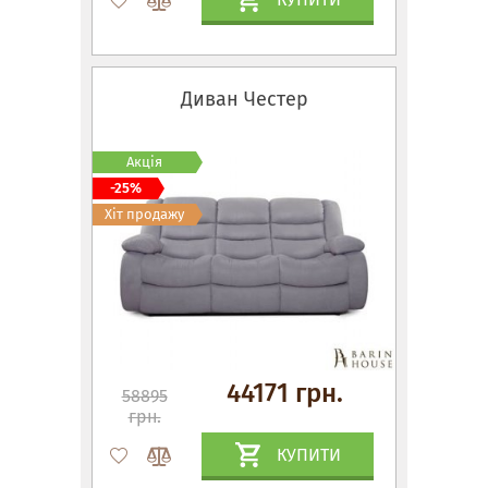
Диван Честер
Акція
-25%
Хіт продажу
44171 грн.
58895
грн.
КУПИТИ