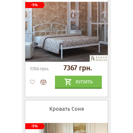
-5%
7367 грн.
7755 грн.
КУПИТЬ
Кровать Соня
-5%