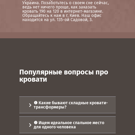
Украина. Позаботьтесь о своем сне сейчас,
ведь нет ничего проще, как заказать
кровать 190 на 120 в интернет-магазине.
Обращайтесь к нам в г. Киев. Наш офис
находится на ул. 135-ой Садовой, 3.
Популярные вопросы про
кровати
❶ Какие бывают складные кровати-
трансформеры?
Мебель-трансформер давно
выручает владельцев
❷ Ищем идеальное спальное место
малогабаритных квартир. Да и в
для одного человека
просторной комнате будет в самый
раз. Вы экономите место, но не