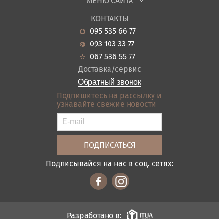
МЕНЮ САЙТА
каждого слоя около 3 см.
Садовая мебель
Поинтересуйтесь у продавцов этими
Топпер
О нас
Подробнее
документами.
Гостиная
КОНТАКТЫ
Изготавливается лишь из одного
Новости
Подробнее
Кухня
материала. Поэтому только
095 585 66 77
дополнение основы.
Гарантия
Прихожие
Достаточная упругость.
093 103 33 77
Ортопедический эффект.
Кредит
Ванная
067 586 55 77
Возможность скрутить (указано на
упаковке).
Оплата и доставка
Акции
Доставка/сервис
Подробнее
Отзывы
Обратный звонок
Контакты
Подпишитесь на рассылку и
узнавайте свежие новости
Карта сайта
Условия покупки
Подписывайся на нас в соц. сетях:
Разработано в: