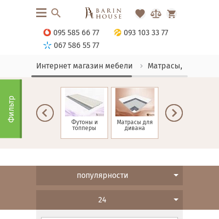
095 585 66 77
093 103 33 77
067 586 55 77
Интернет магазин мебели
Матрасы, текстиль
Фильтр
Матрасы зима-
Футоны и
Матрасы для
Детские
лето
топперы
дивана
матрасы
н
популярности
24