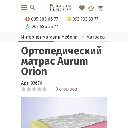
095 585 66 77
093 103 33 77
067 586 55 77
Интернет магазин мебели
Матрасы, текстиль
Ортопедический
матрас Aurum
Orion
Арт.
93676
0 отзывов
Link
Link