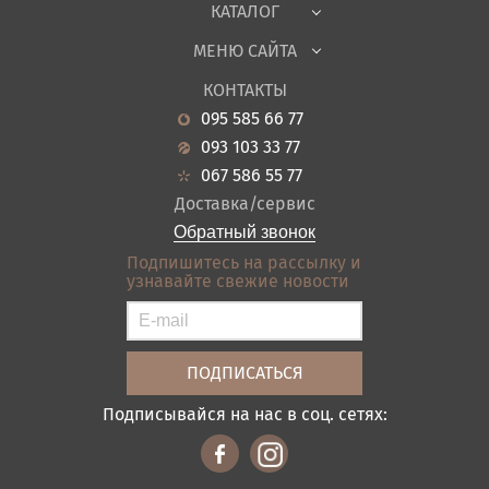
КАТАЛОГ
Детская
МЕНЮ САЙТА
Садовая мебель
О нас
Гостиная
КОНТАКТЫ
Новости
Кухня
095 585 66 77
Гарантия
Прихожие
093 103 33 77
Кредит
Ванная
067 586 55 77
Оплата и доставка
Акции
Доставка/сервис
Отзывы
Обратный звонок
Контакты
Подпишитесь на рассылку и
узнавайте свежие новости
Карта сайта
Условия покупки
Подписывайся на нас в соц. сетях: