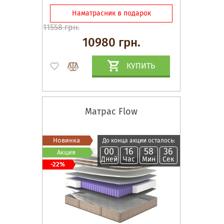
Наматрасник в подарок
11558 грн.
10980 грн.
КУПИТЬ
Матрас Flow
Новинка
До конца акции осталось:
00
16
58
35
Акция
Дней
Час
Мин
Сек
-22%