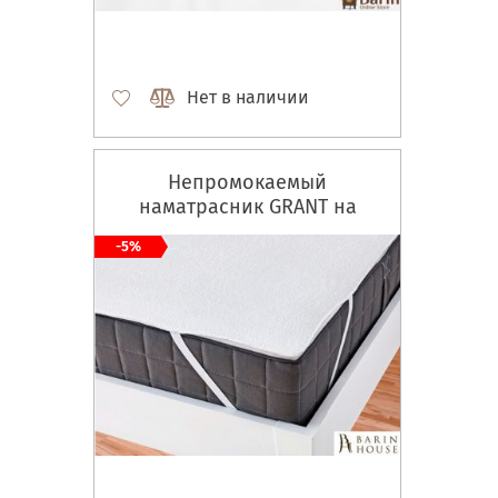
Нет в наличии
Непромокаемый
наматрасник GRANT на
резинке по углам
-5%