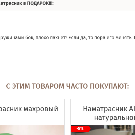
матрасник в ПОДАРОК!!!:
ружинами бок, плохо пахнет? Если да, то пора его менять
С ЭТИМ ТОВАРОМ ЧАСТО ПОКУПАЮТ:
расник махровый
Наматрасник AI
натурально
конопляного во
-5%