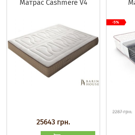
Матрас Cashmere V4
М
-5%
2287 грн.
25643 грн.