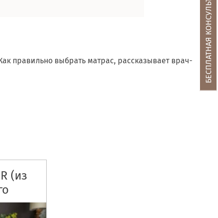
БЕСПЛАТНАЯ КОНСУЛЬТАЦИЯ
. Как правильно выбрать матрас, рассказывает врач-
R (из
го
локна)