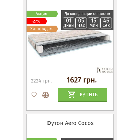
Акция
До конца акции осталось:
01
05
15
45
-27%
Дней
Час
Мин
Сек
Хит продаж
1627 грн.
2224 грн.
КУПИТЬ
Футон Aero Cocos