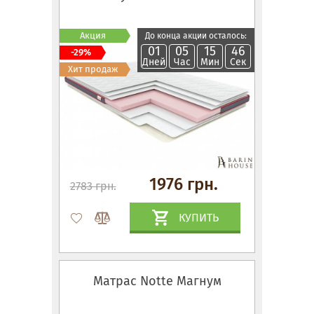
Акция
До конца акции осталось:
01
05
15
45
-29%
Дней
Час
Мин
Сек
Хит продаж
1976 грн.
2783 грн.
КУПИТЬ
Матрас Notte Магнум