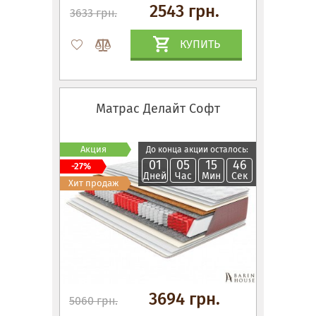
2543 грн.
3633 грн.
КУПИТЬ
Матрас Делайт Софт
Акция
До конца акции осталось:
01
05
15
45
-27%
Дней
Час
Мин
Сек
Хит продаж
3694 грн.
5060 грн.