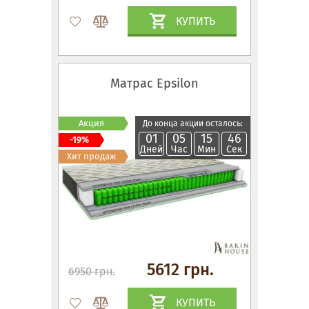
КУПИТЬ
Матрас Epsilon
Акция
До конца акции осталось:
01
05
15
45
-19%
Дней
Час
Мин
Сек
Хит продаж
5612 грн.
6950 грн.
КУПИТЬ