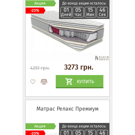
Акция
До конца акции осталось:
01
05
15
45
-23%
Дней
Час
Мин
Сек
3273 грн.
4251 грн.
КУПИТЬ
Матрас Релакс Премиум
Акция
До конца акции осталось:
01
05
15
45
-23%