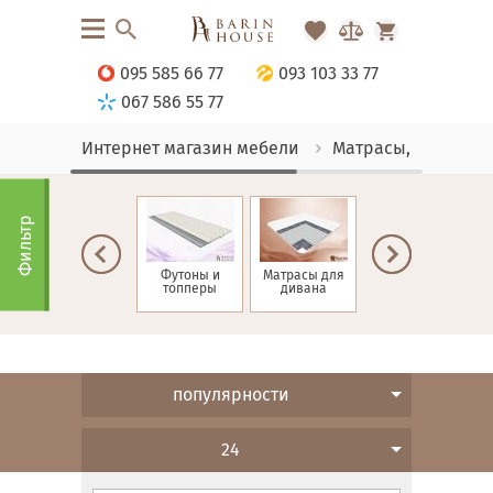
095 585 66 77
093 103 33 77
067 586 55 77
Интернет магазин мебели
Матрасы, текстиль
Фильтр
Матрасы зима-
Футоны и
Матрасы для
Детские
лето
топперы
дивана
матрасы
н
популярности
24