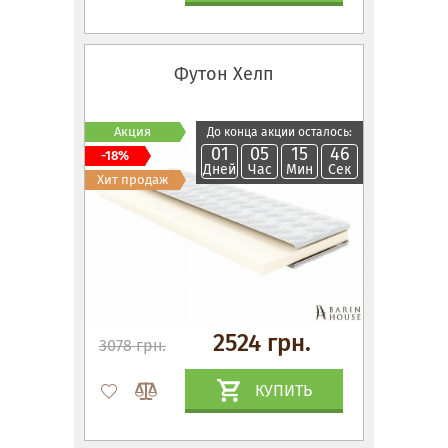
Футон Хелп
Акция
До конца акции осталось:
01
05
15
45
-18%
Дней
Час
Мин
Сек
Хит продаж
2524 грн.
3078 грн.
КУПИТЬ