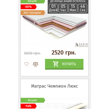
Акция
До конца акции осталось:
01
05
15
45
-30%
Дней
Час
Мин
Сек
Хит продаж
2520 грн.
3600 грн.
КУПИТЬ
Матрас Чемпион Люкс
Акция
-14%