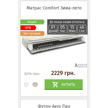
Матрас ComFort Зима-лето
Акция
До конца акции осталось:
01
05
15
45
-31%
Дней
Час
Мин
Сек
Хит продаж
2229 грн.
3214 грн.
КУПИТЬ
Футон Aero Flex