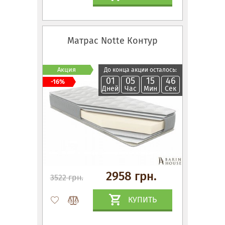
Матрас Notte Контур
Акция
До конца акции осталось:
01
05
15
45
-16%
Дней
Час
Мин
Сек
2958 грн.
3522 грн.
КУПИТЬ