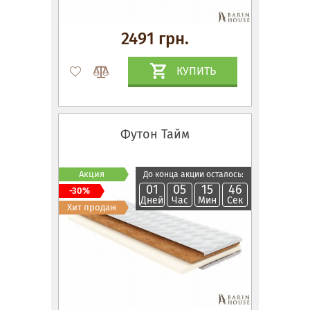
2491 грн.
КУПИТЬ
Футон Тайм
Акция
До конца акции осталось:
01
05
15
45
-30%
Дней
Час
Мин
Сек
Хит продаж