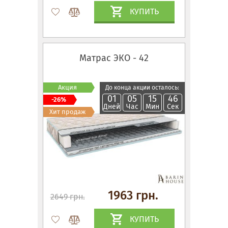
КУПИТЬ
Матрас ЭКО - 42
Акция
До конца акции осталось:
01
05
15
45
-26%
Дней
Час
Мин
Сек
Хит продаж
1963 грн.
2649 грн.
КУПИТЬ