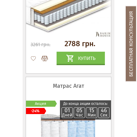
БЕСПЛАТНАЯ КОНСУЛЬТАЦИЯ
2788 грн.
3261 грн.
КУПИТЬ
Матрас Агат
Акция
До конца акции осталось:
01
05
15
45
-24%
Дней
Час
Мин
Сек