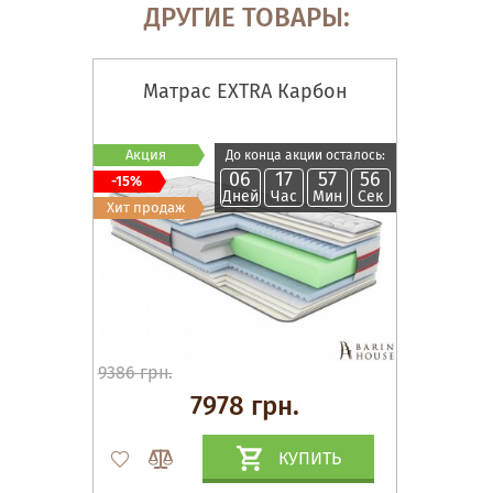
ДРУГИЕ ТОВАРЫ:
Матрас EXTRA Карбон
Акция
До конца акции осталось:
06
17
57
55
-15%
Дней
Час
Мин
Сек
Хит продаж
9386 грн.
7978 грн.
КУПИТЬ