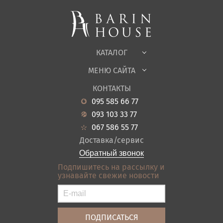
Мягкая мебель
Корпусная мебель
Офисная мебель
Ткани
КАТАЛОГ
Детская
МЕНЮ САЙТА
Садовая мебель
О нас
Гостиная
КОНТАКТЫ
Новости
Кухня
095 585 66 77
Гарантия
Прихожие
093 103 33 77
Кредит
Ванная
067 586 55 77
Оплата и доставка
Акции
Доставка/сервис
Отзывы
Обратный звонок
Контакты
Подпишитесь на рассылку и
узнавайте свежие новости
Карта сайта
Условия покупки