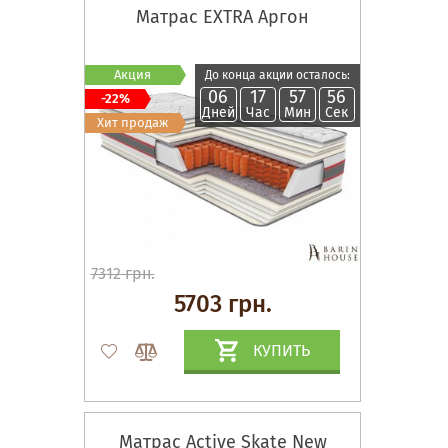
Матрас EXTRA Аргон
Акция
До конца акции осталось:
06
17
57
55
-22%
Дней
Час
Мин
Сек
Хит продаж
7312 грн.
5703 грн.
КУПИТЬ
Матрас Active Skate New