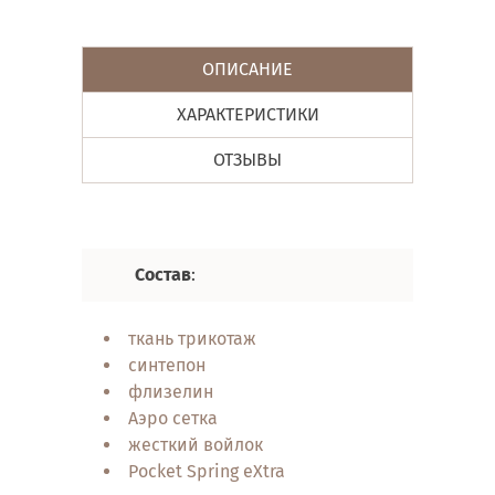
ОПИСАНИЕ
ХАРАКТЕРИСТИКИ
ОТЗЫВЫ
Состав
:
Характе
ткань трикотаж
пружи
синтепон
анато
флизелин
ортоп
Аэро сетка
двуст
жесткий войлок
техно
Pocket Spring eXtra
Венти