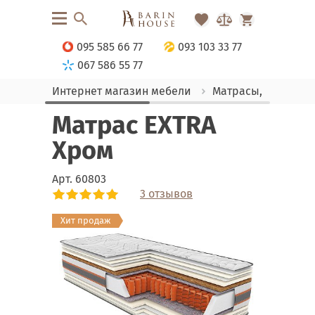
095 585 66 77
093 103 33 77
067 586 55 77
Интернет магазин мебели
Матрасы, текстиль
Матрас EXTRA
Хром
Арт.
60803
3 отзывов
Link
Link
Link
Link
Хит продаж