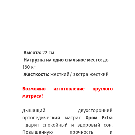
Техно
много
Усиле
подде
Стега
Высота:
22 см
Нагрузка на одно спальное место:
до
160 кг
Жесткость:
жесткий/ экстра жесткий
Возможно изготовление круглого
матраса!
Дышащий двухсторонний
ортопедический матрас
Хром Extra
дарит спокойный и здоровый сон.
Повышенную прочность и