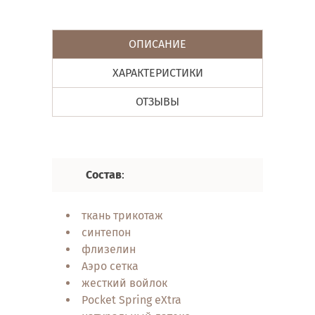
ОПИСАНИЕ
ХАРАКТЕРИСТИКИ
ОТЗЫВЫ
Состав
:
Характ
ткань трикотаж
пруж
синтепон
анат
флизелин
орто
Аэро сетка
двус
жесткий войлок
техн
Pocket Spring eXtra
Вент