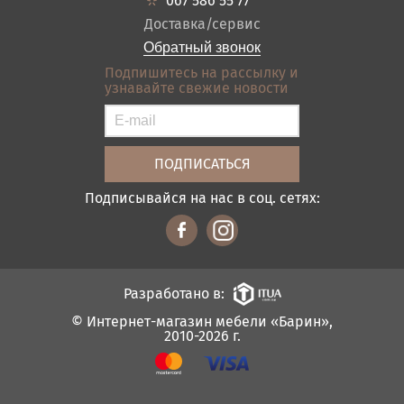
067 586 55 77
Оплата и доставка
Акции
Доставка/сервис
Отзывы
Обратный звонок
Контакты
Подпишитесь на рассылку и
узнавайте свежие новости
Карта сайта
Условия покупки
Подписывайся на нас в соц. сетях:
Разработано в:
© Интернет-магазин мебели «Барин»,
2010-2026 г.