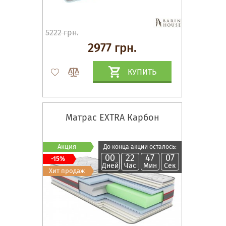
5222 грн.
2977 грн.
КУПИТЬ
Матрас EXTRA Карбон
Акция
До конца акции осталось:
00
22
47
06
-15%
Дней
Час
Мин
Сек
Хит продаж