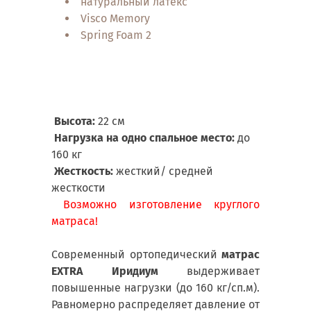
натуральный латекс
Техн
Visco Memory
мног
Spring Foam 2
Усил
подд
Стег
Высота:
22 см
Нагрузка на одно спальное место:
до
160 кг
Жесткость:
жесткий/ средней
жесткости
Возможно изготовление круглого
матраса!
Современный ортопедический
матрас
EXTRA Иридиум
выдерживает
повышенные нагрузки (до 160 кг/сп.м).
Равномерно распределяет давление от