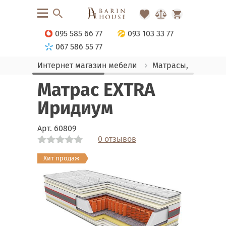
095 585 66 77
093 103 33 77
067 586 55 77
Интернет магазин мебели
Матрасы, текстиль
Матрас EXTRA
Иридиум
Арт.
60809
0 отзывов
Link
Link
Link
Link
Хит продаж