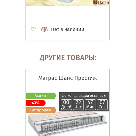
Нет в наличии
ДРУГИЕ ТОВАРЫ:
Матрас Шанс Престиж
Акция
До конца акции осталось:
00
22
47
06
-43%
Дней
Час
Мин
Сек
Хит продаж