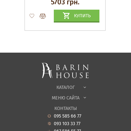
5703 грн.
КУПИТЬ
Матрасы, текстиль
Спальни, Кровати
Мягкая мебель
Корпусная мебель
Офисная мебель
Ткани
КАТАЛОГ
Детская
МЕНЮ САЙТА
Садовая мебель
О нас
Гостиная
КОНТАКТЫ
Новости
Кухня
095 585 66 77
Гарантия
Прихожие
093 103 33 77
Кредит
Ванная