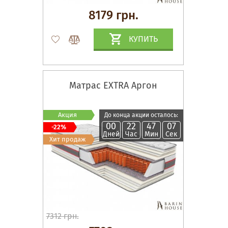
8179 грн.
КУПИТЬ
Матрас EXTRA Аргон
Акция
До конца акции осталось:
00
22
47
06
-22%
Дней
Час
Мин
Сек
Хит продаж
7312 грн.