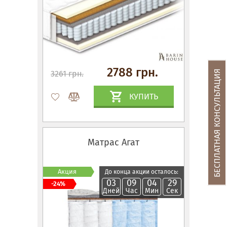
2788 грн.
БЕСПЛАТНАЯ КОНСУЛЬТАЦИЯ
3261 грн.
КУПИТЬ
Матрас Агат
Акция
До конца акции осталось:
03
09
04
28
-24%
Дней
Час
Мин
Сек