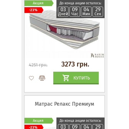
Акция
До конца акции осталось:
03
09
04
28
-23%
Дней
Час
Мин
Сек
3273 грн.
4251 грн.
КУПИТЬ
Матрас Релакс Премиум
Акция
До конца акции осталось:
03
09
04
28
-23%