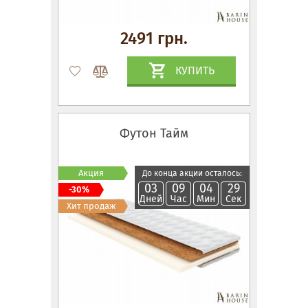
2491 грн.
КУПИТЬ
Футон Тайм
Акция
До конца акции осталось:
03
09
04
28
-30%
Дней
Час
Мин
Сек
Хит продаж