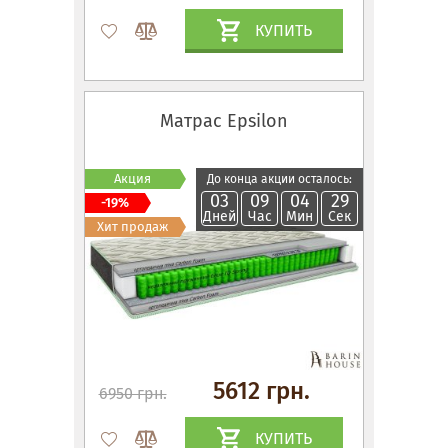
КУПИТЬ
Матрас Epsilon
Акция
До конца акции осталось:
03
09
04
28
-19%
Дней
Час
Мин
Сек
Хит продаж
5612 грн.
6950 грн.
КУПИТЬ