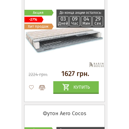
Акция
До конца акции осталось:
03
09
04
28
-27%
Дней
Час
Мин
Сек
Хит продаж
1627 грн.
2224 грн.
КУПИТЬ
Футон Aero Cocos