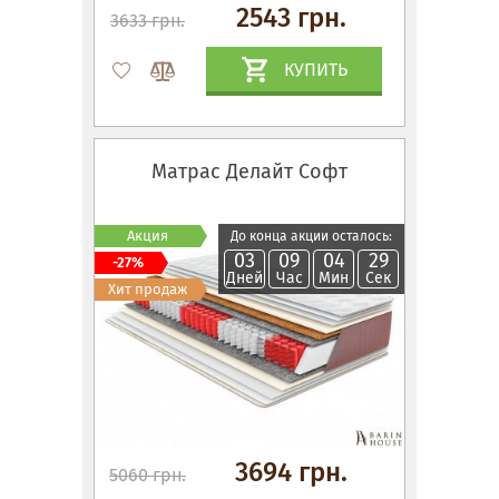
2543 грн.
3633 грн.
КУПИТЬ
Матрас Делайт Софт
Акция
До конца акции осталось:
03
09
04
28
-27%
Дней
Час
Мин
Сек
Хит продаж
3694 грн.
5060 грн.