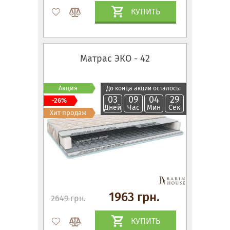
КУПИТЬ
Матрас ЭКО - 42
Акция
До конца акции осталось:
03
09
04
28
-26%
Дней
Час
Мин
Сек
Хит продаж
1963 грн.
2649 грн.
КУПИТЬ