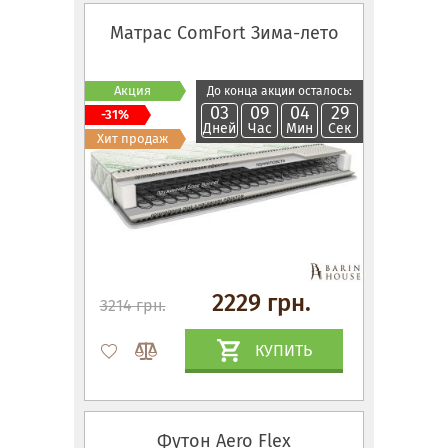
Матрас ComFort Зима-лето
Акция
До конца акции осталось:
03
09
04
28
-31%
Дней
Час
Мин
Сек
Хит продаж
2229 грн.
3214 грн.
КУПИТЬ
Футон Aero Flex