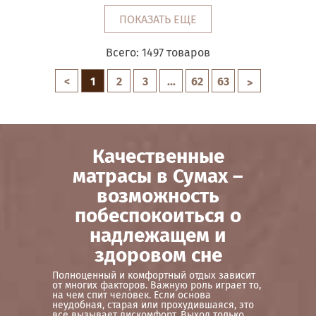
ПОКАЗАТЬ ЕЩЕ
Всего:
1497
товаров
<
1
2
3
...
62
63
>
Качественные
матрасы в Сумах –
возможность
побеспокоиться о
надлежащем и
здоровом сне
Полноценный и комфортный отдых зависит
от многих факторов. Важную роль играет то,
на чем спит человек. Если основа
неудобная, старая или прохудившаяся, это
все вызывает дискомфорт. Выход только