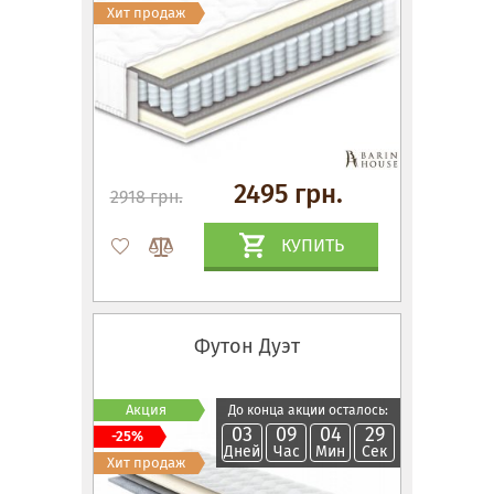
Хит продаж
2495 грн.
2918 грн.
КУПИТЬ
Футон Дуэт
Акция
До конца акции осталось:
03
09
04
28
-25%
Дней
Час
Мин
Сек
Хит продаж