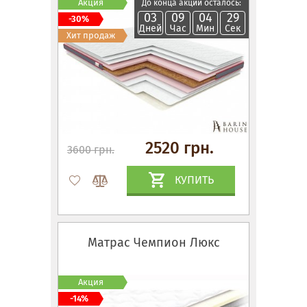
Акция
До конца акции осталось:
03
09
04
28
-30%
Дней
Час
Мин
Сек
Хит продаж
2520 грн.
3600 грн.
КУПИТЬ
Матрас Чемпион Люкс
Акция
-14%