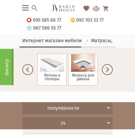
095 585 66 77
093 103 33 77
067 586 55 77
Интернет магазин мебели
Матрасы, текстиль
Фильтр
Матрасы зима-
Футоны и
Матрасы для
Детские
лето
топперы
дивана
матрасы
н
популярности
24