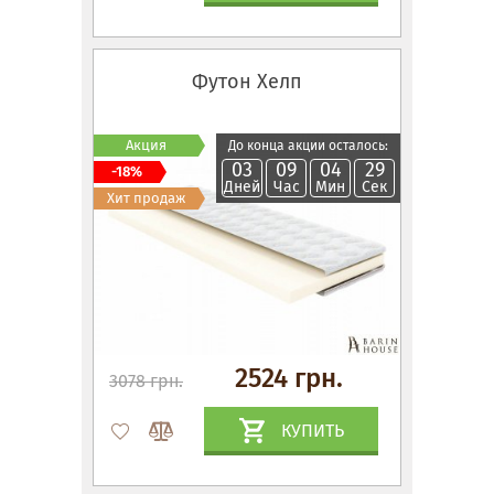
Футон Хелп
Акция
До конца акции осталось:
03
09
04
28
-18%
Дней
Час
Мин
Сек
Хит продаж
2524 грн.
3078 грн.
КУПИТЬ