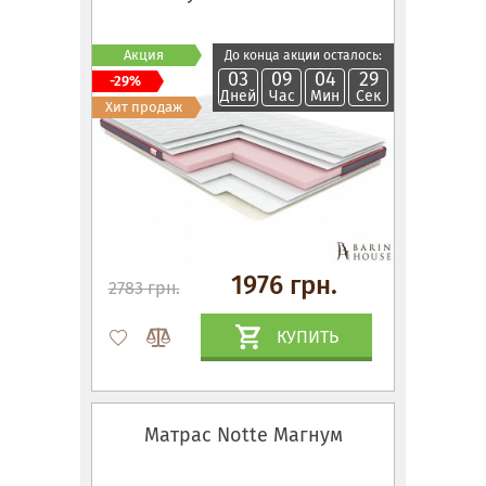
Акция
До конца акции осталось:
03
09
04
28
-29%
Дней
Час
Мин
Сек
Хит продаж
1976 грн.
2783 грн.
КУПИТЬ
Матрас Notte Магнум