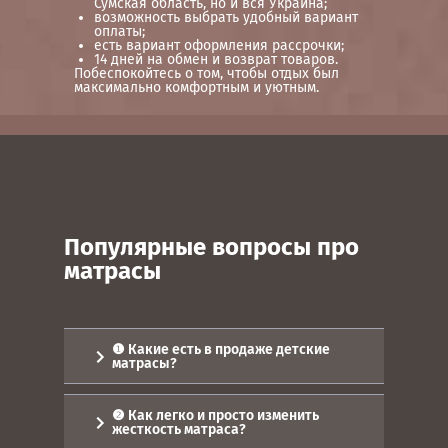
Сумская область, но и вся Украина;
возможность выбрать удобный вариант
оплаты;
есть вариант оформления рассрочки;
14 дней на обмен и возврат товаров.
Побеспокойтесь о том, чтобы отдых был
максимально комфортным и уютным.
Популярные вопросы про
матрасы
❶ Какие есть в продаже детские
матрасы?
Сон для детей очень важен и
поэтому нужно приобрести
❷ Как легко и просто изменить
качественный матрас. Многие
жесткость матраса?
родители специально приобретают
дорогое изделие, вот только цена не