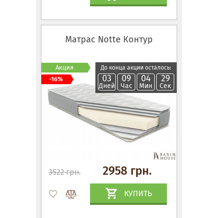
Матрас Notte Контур
Акция
До конца акции осталось:
03
09
04
28
-16%
Дней
Час
Мин
Сек
2958 грн.
3522 грн.
КУПИТЬ