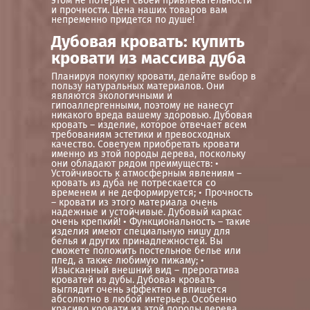
этом не потеряет своей привлекательности
и прочности. Цена наших товаров вам
непременно придется по душе!
Дубовая кровать: купить
кровати из массива дуба
Планируя покупку кровати, делайте выбор в
пользу натуральных материалов. Они
являются экологичными и
гипоаллергенными, поэтому не нанесут
никакого вреда вашему здоровью. Дубовая
кровать – изделие, которое отвечает всем
требованиям эстетики и превосходных
качество. Советуем приобретать кровати
именно из этой породы дерева, поскольку
они обладают рядом преимуществ: •
Устойчивость к атмосферным явлениям –
кровать из дуба не потрескается со
временем и не деформируется; • Прочность
– кровати из этого материала очень
надежные и устойчивые. Дубовый каркас
очень крепкий! • Функциональность – такие
изделия имеют специальную нишу для
белья и других принадлежностей. Вы
сможете положить постельное белье или
плед, а также любимую пижаму; •
Изысканный внешний вид – прерогатива
кроватей из дубы. Дубовая кровать
выглядит очень эффектно и впишется
абсолютно в любой интерьер. Особенно
красиво кровати из этой породы дерева