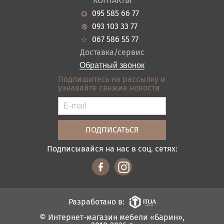
КОНТАКТЫ
Новости
Кухня
095 585 66 77
Гарантия
Прихожие
093 103 33 77
Кредит
Ванная
067 586 55 77
Оплата и доставка
Акции
Доставка/сервис
Отзывы
Обратный звонок
Контакты
Подпишитесь на рассылку и
узнавайте свежие новости
Карта сайта
Условия покупки
Подписывайся на нас в соц. сетях:
Разработано в:
© Интернет-магазин мебели «Барин»,