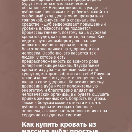
будут смотреться в классической
обстановке; • Неприхотливость в уходе – за
дубовыми кроватями не требуется какой-то
особенный уход, достаточно протирать их
тряпочкой, смоченной в специальном
средстве; • Дуб выдерживает повышенный
уровень влажности и не поддается
процессам гниения, поэтому ваша дубовая
кровать будет, как говорится, на века! Как
видите, лучшим выбором для спальни
являются дубовые кровати, которые
благотворно влияют на здоровье и сон
человека. Особенно, это касается тех
людей, у которые есть
предрасположенность ко всякого рода
аллергическим реакциям. Двуспальные
кровати из дуба – отличный выбор для
супругов, которые заботятся о себе! Покупая
такое изделие, вы делаете неоцененный
вклад в свое здоровье. Ко всему прочему,
древесина дуба имеет положительную
энергетику и благотворно влияет на
человеческий организм. Вы будете ощущать
прилив жизненных сил, бодрость по утрам.
Также к бонусам можно отнести и то, что
дубовые кровати очищают биополе
человека, а также очень хорошо влияют на
сердечно-сосудистую систему.
Как купить кровать из
массива дуба: простые