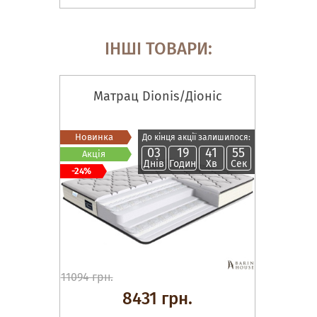
ІНШІ ТОВАРИ:
Матрац Dionis/Діоніс
Новинка
До кінця акції залишилося:
03
19
41
54
Акція
Днів
Годин
Хв
Сек
-24%
11094 грн.
8431 грн.