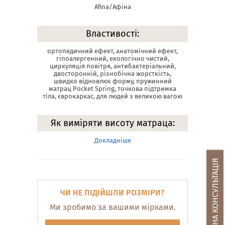
Afina/Афіна
Властивості:
ортопедичний ефект, анатомічний ефект,
гіпоалергенний, екологічно чистий,
циркуляція повітря, антибактеріальний,
двосторонній, різнобічна жорсткість,
швидко відновлює форму, пружинний
матрац Pocket Spring, точкова підтримка
тіла, єврокаркас, для людей з великою вагою
Як виміряти висоту матраца:
Докладніше
БЕЗКОШТОВНА КОНСУЛЬТАЦІЯ
ЧИ НЕ ПІДІЙШЛИ РОЗМІРИ?
Ми зробимо за вашими мірками.