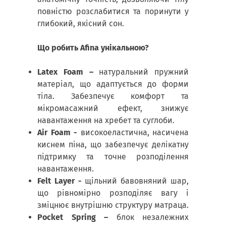
повністю розслабитися та поринути у
глибокий, якісний сон.
Що робить Afina унікальною?
Latex Foam –
натуральний пружний
матеріал, що адаптується до форми
тіла. Забезпечує комфорт та
мікромасажний ефект, знижує
навантаження на хребет та суглоби.
Air Foam -
високоеластична, насичена
киснем піна, що забезпечує делікатну
підтримку та точне розподілення
навантаження.
Felt Layer -
щільний бавовняний шар,
що рівномірно розподіляє вагу і
зміцнює внутрішню структуру матраца.
Pocket Spring –
блок незалежних