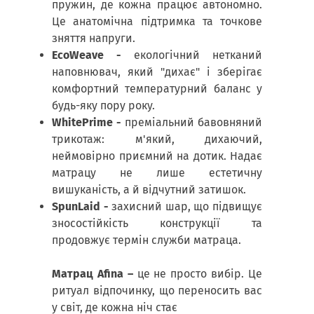
пружин, де кожна працює автономно.
Це анатомічна підтримка та точкове
зняття напруги.
EcoWeave -
екологічний нетканий
наповнювач, який "дихає" і зберігає
комфортний температурний баланс у
будь-яку пору року.
WhitePrime -
преміальний бавовняний
трикотаж: м'який, дихаючий,
неймовірно приємний на дотик. Надає
матрацу не лише естетичну
вишуканість, а й відчутний затишок.
SpunLaid -
захисний шар, що підвищує
зносостійкість конструкції та
продовжує термін служби матраца.
Матрац Afina –
це не просто вибір. Це
ритуал відпочинку, що переносить вас
у світ, де кожна ніч стає