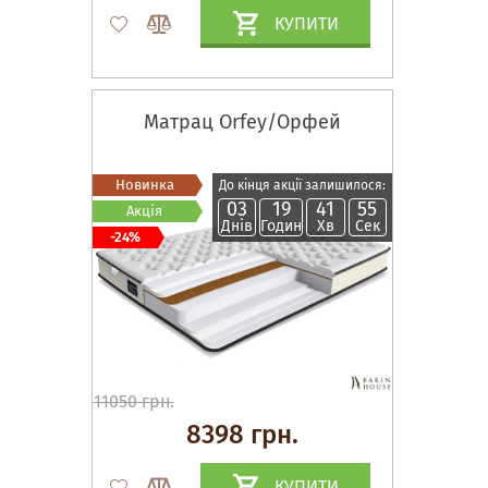
КУПИТИ
Матрац Orfey/Орфей
Новинка
До кінця акції залишилося:
03
19
41
54
Акція
Днів
Годин
Хв
Сек
-24%
11050 грн.
8398 грн.
КУПИТИ