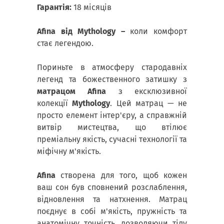
Гарантія:
18 місяців
Afina від Mythology –
коли комфорт
стає легендою.
Пориньте в атмосферу стародавніх
легенд та божественного затишку з
матрацом Afina
з ексклюзивної
колекції
Mythology
. Цей матрац — не
просто елемент інтер'єру, а справжній
витвір мистецтва, що втілює
преміальну якість, сучасні технології та
міфічну м'якість.
Afina
створена для того, щоб кожен
ваш сон був сповнений розслаблення,
відновлення та натхнення. Матрац
поєднує в собі м'якість, пружність та
анатомічну точність, дозволяючи тілу