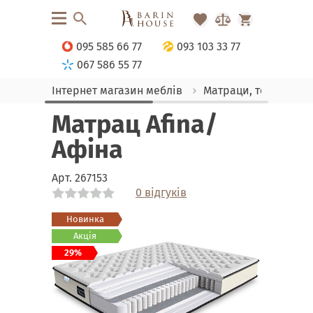
095 585 66 77
093 103 33 77
067 586 55 77
Інтернет магазин меблів
Матраци, текстиль
Матрац Afina/
Афіна
Арт.
267153
0 відгуків
Link
Link
Link
Link
Link
Link
Link
Link
Link
Новинка
Акція
29%