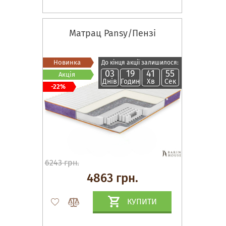
Матрац Pansy/Пензі
Новинка
До кінця акції залишилося:
03
19
41
54
Акція
Днів
Годин
Хв
Сек
-22%
6243 грн.
4863 грн.
КУПИТИ