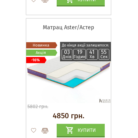
Матрац Aster/Астер
Новинка
До кінця акції залишилося:
03
19
41
54
Акція
Днів
Годин
Хв
Сек
-16%
5802 грн.
4850 грн.
КУПИТИ