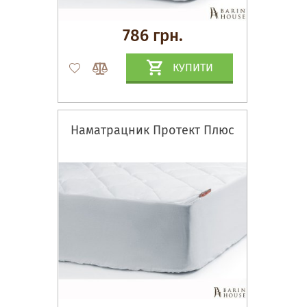
786 грн.
КУПИТИ
Наматрацник Протект Плюс