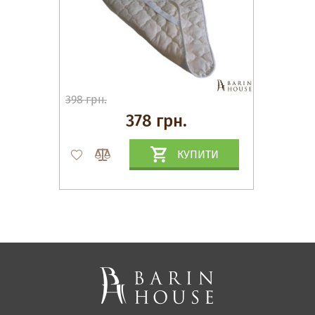
398 грн.
378 грн.
КУПИТИ
Матраци, текстиль
Спальні, Ліжка
М'які меблі
Корпусні меблі
Офісні меблі