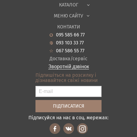
Тканини
КАТАЛОГ
Дитяча
МЕНЮ САЙТУ
Садові меблі
Про нас
Вітальня
КОНТАКТИ
Новини
Кухня
095 585 66 77
Гарантія
Передпокої
093 103 33 77
Кредит
Ванна
067 586 55 77
Оплата і доставка
Акціі
Доставка/сервіс
Відгуки
Зворотній дзвінок
Контакти
Підпишіться на розсилку і
дізнавайтеся свіжі новини
Карта сайту
Умови покупки
Підписуйся на нас в соц. мережах: