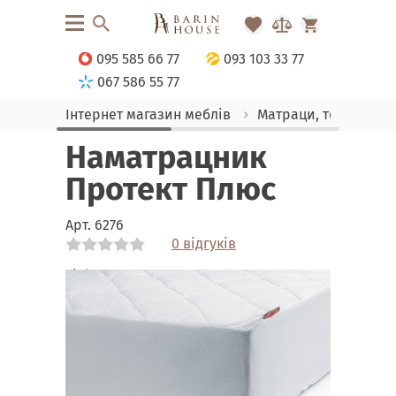
095 585 66 77
093 103 33 77
067 586 55 77
Інтернет магазин меблів
Матраци, текстиль
Наматрацник
Протект Плюс
Арт.
6276
0 відгуків
Link
Link