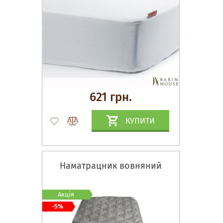
621 грн.
КУПИТИ
Наматрацник вовняний
Акція
-5%