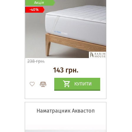
Акція
-40%
238 грн.
143 грн.
КУПИТИ
Наматрацник Аквастоп