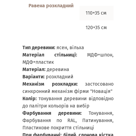
Равена розкладний
110+35 см
110 см
120+35 см
120 см
Тип деревини:
ясен, вільха
Матеріал стільниці:
МДФ+шпон,
МДФ+пластик
Матеріал:
деревина
Варіанти:
розкладний
Механізм розкладки:
застосовано
синхронний механізм фірми "Новація"
Колір:
тонування деревини відповідно
до палітри кольорів на вибір
Фарбування деревини:
Тонування,
Фарбування по RAL, Патинування,
Пластикове покриття стільниці
При фарбуванні: білий, слонова кістка