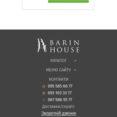
Матраци, текстиль
Спальні, Ліжка
М'які меблі
Корпусні меблі
Офісні меблі
Тканини
КАТАЛОГ
Дитяча
МЕНЮ САЙТУ
Садові меблі
Про нас
Вітальня
КОНТАКТИ
Новини
Кухня
095 585 66 77
Гарантія
Передпокої
093 103 33 77
Кредит
Ванна
067 586 55 77
Оплата і доставка
Акціі
Доставка/сервіс
Відгуки
Зворотній дзвінок