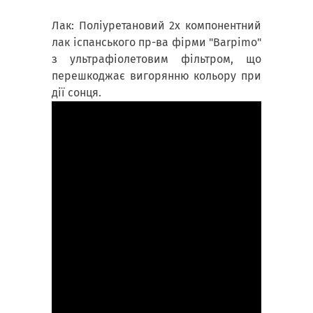
Лак: Поліуретановий 2х компонентний
лак іспанського пр-ва фірми "Barpimo"
з ультрафіолетовим фільтром, що
перешкоджає вигорянню кольору при
дії сонця.