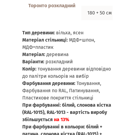
Торонто розкладний
180 + 50 см
90 с
Тип деревини:
вільха, ясен
Матеріал стільниці:
МДФ+шпон,
МДФ+пластик
Матеріал:
деревина
Варіанти:
розкладний
Колір:
тонування деревини відповідно
до палітри кольорів на вибір
Фарбування деревини:
Тонування,
Фарбування по RAL, Патинування,
Пластикове покриття стільниці
При фарбуванні: білий, слонова кістка
(RAL-1015), RAL-1013 - вартість виробу
збільшується
на 13%
При фарбуванні в кольори: білий +
патина, слонова кістка (RAL-1015) +