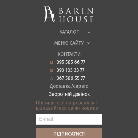
М'які меблі
Корпусні меблі
Офісні меблі
Тканини
КАТАЛОГ
Дитяча
МЕНЮ САЙТУ
Садові меблі
Про нас
Вітальня
КОНТАКТИ
Новини
Кухня
095 585 66 77
Гарантія
Передпокої
093 103 33 77
Кредит
Ванна
067 586 55 77
Оплата і доставка
Акціі
Доставка/сервіс
Відгуки
Зворотній дзвінок
Контакти
Підпишіться на розсилку і
дізнавайтеся свіжі новини
Карта сайту
Умови покупки