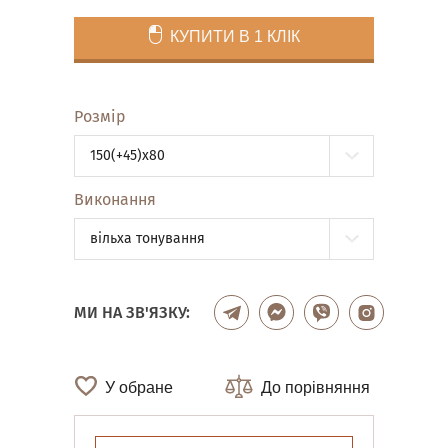
КУПИТИ В 1 КЛІК
Розмір
150(+45)x80
Виконання
вільха тонування
МИ НА ЗВ'ЯЗКУ:
У обране
До порівняння