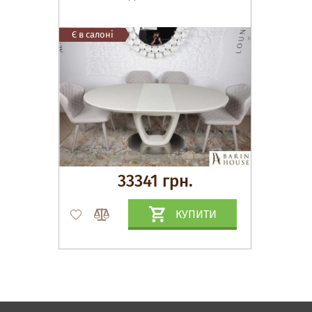
Є в салоні
33341 грн.
КУПИТИ
Матраци, текстиль
Спальні, Ліжка