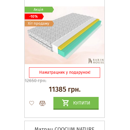
Акція
-10%
Хіт продажу
Наматрацник у подарунок!
12650 грн.
11385 грн.
КУПИТИ
Матрац COOCUM NATURE