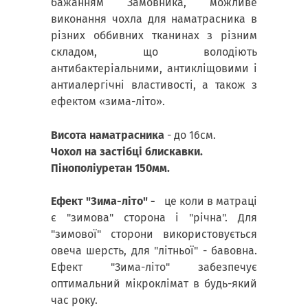
бажанням Замовника, можливе
виконання чохла для наматрасника в
різних оббивних тканинах з різним
складом, що володіють
антибактеріальними, антикліщовими і
антиалергічні властивості, а також з
ефектом «зима-літо».
Висота наматрасника
- до 16см.
Чохол на застібці блискавки.
Пінополіуретан 150мм.
Ефект "Зима-літо" -
це коли в матраці
є "зимова" сторона і "річна". Для
"зимової" сторони використовується
овеча шерсть, для "літньої" - бавовна.
Ефект "Зима-літо" забезпечує
оптимальний мікроклімат в будь-який
час року.