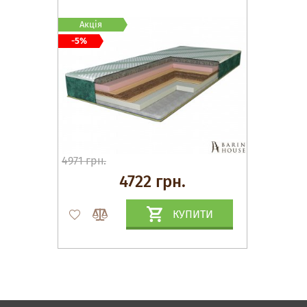
Акція
-5%
4971 грн.
4722 грн.
КУПИТИ
Матраци, текстиль
Спальні, Ліжка