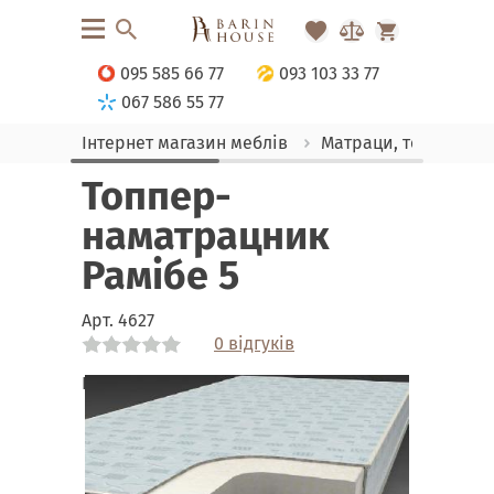
095 585 66 77
093 103 33 77
067 586 55 77
Інтернет магазин меблів
Матраци, текстиль
Топпер-
наматрацник
Рамібе 5
Арт.
4627
0 відгуків
Link