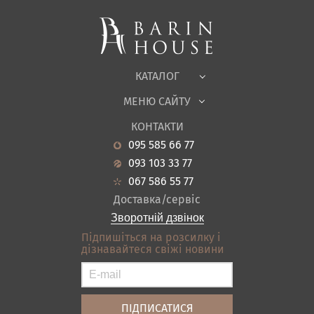
М'які меблі
Корпусні меблі
Офісні меблі
Тканини
КАТАЛОГ
Дитяча
МЕНЮ САЙТУ
Садові меблі
Про нас
Вітальня
КОНТАКТИ
Новини
Кухня
095 585 66 77
Гарантія
Передпокої
093 103 33 77
Кредит
Ванна
067 586 55 77
Оплата і доставка
Акціі
Доставка/сервіс
Відгуки
Зворотній дзвінок
Контакти
Підпишіться на розсилку і
дізнавайтеся свіжі новини
Карта сайту
Умови покупки