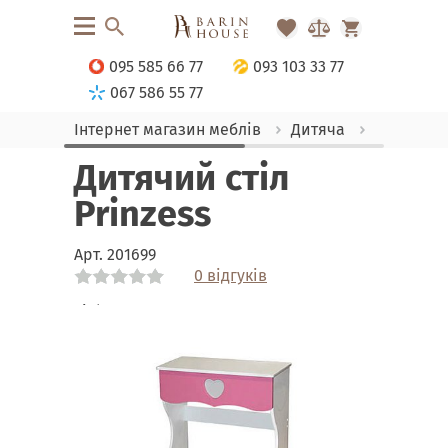
095 585 66 77
093 103 33 77
067 586 55 77
Інтернет магазин меблів
Дитяча
Парти
Дитячий стіл
Prinzess
Арт.
201699
0 відгуків
Link
Link
Link
Link