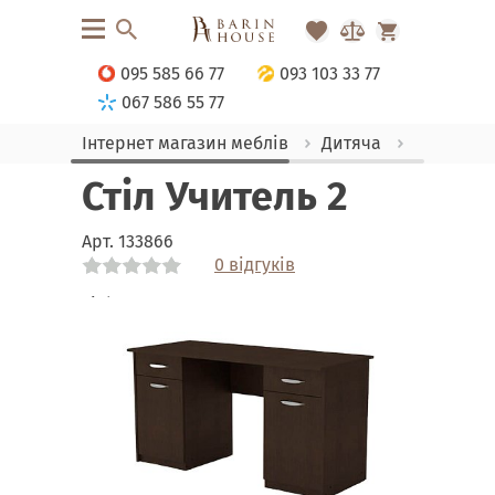
095 585 66 77
093 103 33 77
067 586 55 77
Інтернет магазин меблів
Дитяча
Парти
Стіл Учитель 2
Арт.
133866
0 відгуків
Link
Link
Link
Link
Link
Link
Link
Link
Link
Link