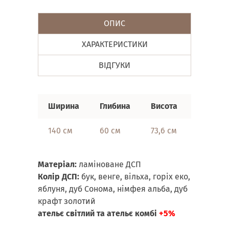
ОПИС
ХАРАКТЕРИСТИКИ
ВІДГУКИ
Ширина
Глибина
Висота
140 см
60 см
73,6 см
Матеріал:
ламіноване ДСП
Колір ДСП:
бук, венге, вільха, горіх еко,
яблуня, дуб Сонома, німфея альба, дуб
крафт золотий
ательє світлий та ательє комбі
+5%