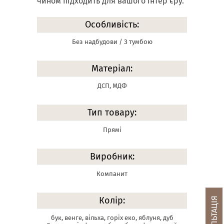
чином підходить для вашого інтер'єру.
Особливість:
Без надбудови / З тумбою
Матеріал:
ДСП, МДФ
Тип товару:
Прямі
Виробник:
Компанит
Колір:
бук, венге, вільха, горіх еко, яблуня, дуб