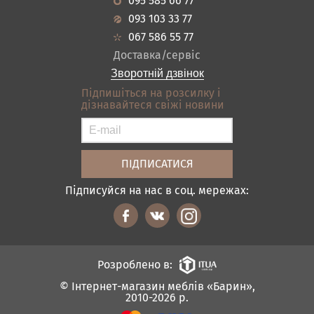
095 585 66 77
Гарантія
Передпокої
093 103 33 77
Кредит
Ванна
067 586 55 77
Оплата і доставка
Акціі
Доставка/сервіс
Відгуки
Зворотній дзвінок
Контакти
Підпишіться на розсилку і
дізнавайтеся свіжі новини
Карта сайту
Умови покупки
Підписуйся на нас в соц. мережах:
Розроблено в:
© Інтернет-магазин меблів «Барин»,
2010-2026 р.