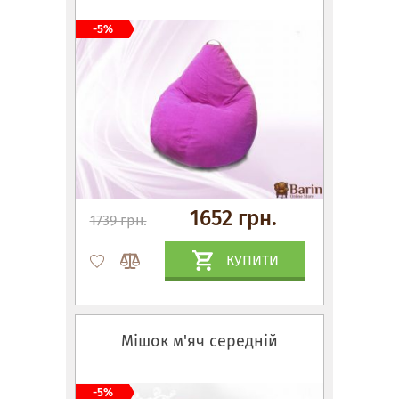
-5%
1652 грн.
1739 грн.
КУПИТИ
Мішок м'яч середній
-5%