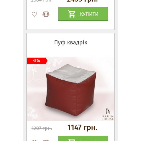
КУПИТИ
Пуф квадрік
-5%
1147 грн.
1207 грн.