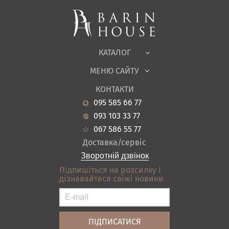
М'які меблі
Корпусні меблі
Офісні меблі
Тканини
КАТАЛОГ
Дитяча
МЕНЮ САЙТУ
Садові меблі
Про нас
Вітальня
КОНТАКТИ
Новини
Кухня
095 585 66 77
Гарантія
Передпокої
093 103 33 77
Кредит
Ванна
067 586 55 77
Оплата і доставка
Акціі
Доставка/сервіс
Відгуки
Зворотній дзвінок
Контакти
Підпишіться на розсилку і
дізнавайтеся свіжі новини
Карта сайту
Умови покупки