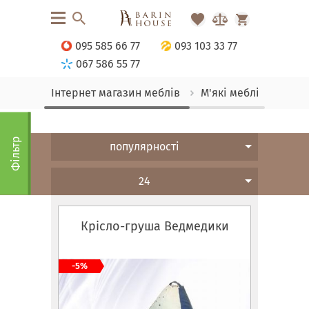
095 585 66 77
093 103 33 77
067 586 55 77
Інтернет магазин меблів
М'які меблі
Безка
Фільтр
популярності
24
Крісло-груша Ведмедики
-5%