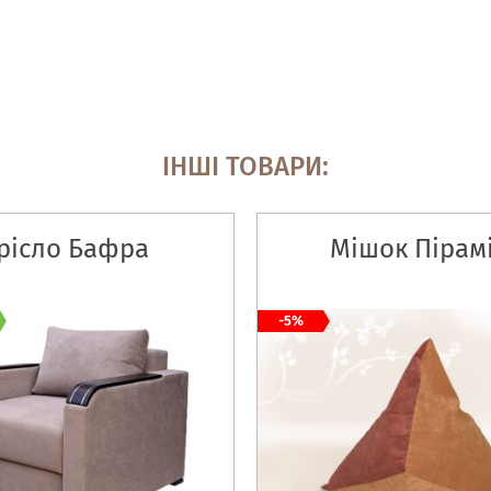
ІНШІ ТОВАРИ:
рісло Бафра
Мішок Пірам
-5%