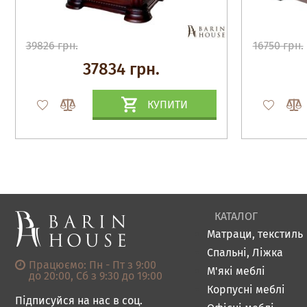
39826 грн.
16750 грн.
37834 грн.
КУПИТИ
КАТАЛОГ
Матраци, текстиль
Спальні, Ліжка
Працюємо: Пн - Пт з 9:00
М'які меблі
до 20:00, Сб з 9:30 до 19:00
Корпусні меблі
Підписуйся на нас в соц.