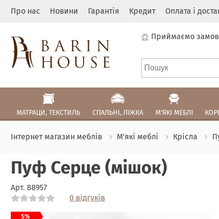
Про нас
Новини
Гарантія
Кредит
Оплата і дост
Приймаємо замов
МАТРАЦИ, ТЕКСТИЛЬ
СПАЛЬНІ, ЛІЖКА
М'ЯКІ МЕБЛІ
КОР
Інтернет магазин меблів
М'які меблі
Крісла
П
Пуф Серце (мішок)
Арт.
88957
0 відгуків
Link
5%