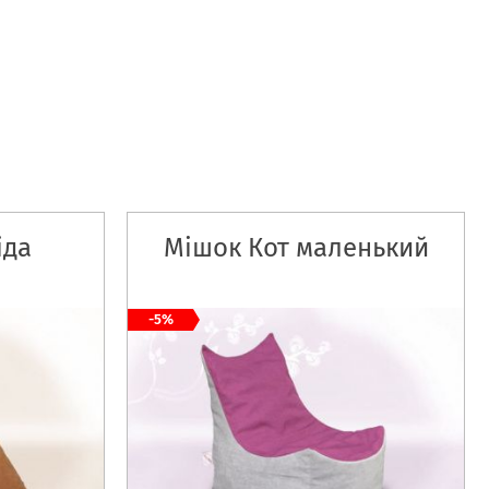
іда
Мішок Кот маленький
-5%