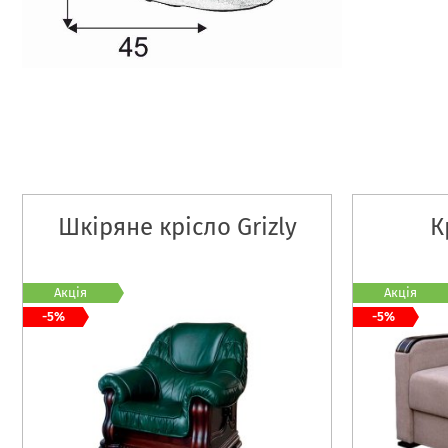
Шкіряне крісло Grizly
К
Акція
Акція
-5%
-5%