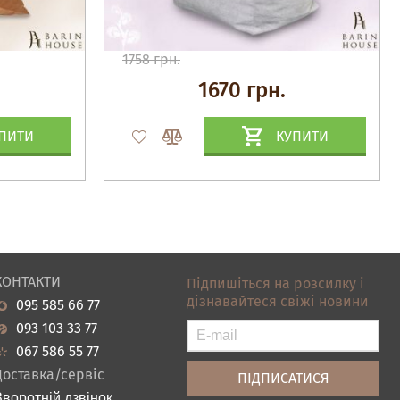
1758 грн.
1670 грн.
ПИТИ
КУПИТИ
КОНТАКТИ
Підпишіться на розсилку і
дізнавайтеся свіжі новини
095 585 66 77
093 103 33 77
067 586 55 77
Доставка/сервіс
Зворотній дзвінок