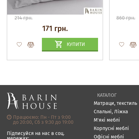
214 грн.
860 грн.
171 грн.
КУПИТИ
КАТАЛОГ
Матраци, текстиль
Спальні, Ліжка
Працюємо: Пн - Пт з 9:00
М'які меблі
до 20:00, Сб з 9:30 до 19:00
Корпусні меблі
Підписуйся на нас в соц.
Офісні меблі
мережах: