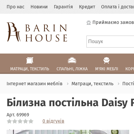
Про нас
Новини
Гарантія
Кредит
Оплата і дост
Приймаємо замов
МАТРАЦИ, ТЕКСТИЛЬ
СПАЛЬНІ, ЛІЖКА
М'ЯКІ МЕБЛІ
КОР
Інтернет магазин меблів
Матраци, текстиль
Пост
Білизна постільна Daisy 
Арт.
69969
0 відгуків
Link