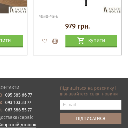
1030 грн.
979 грн.
ПИТИ
КУПИТИ
КОНТАКТИ
Підпишіться на розсилку і
дізнавайтеся свіжі новини
095 585 66 77
093 103 33 77
067 586 55 77
Доставка/сервіс
Зворотній дзвінок