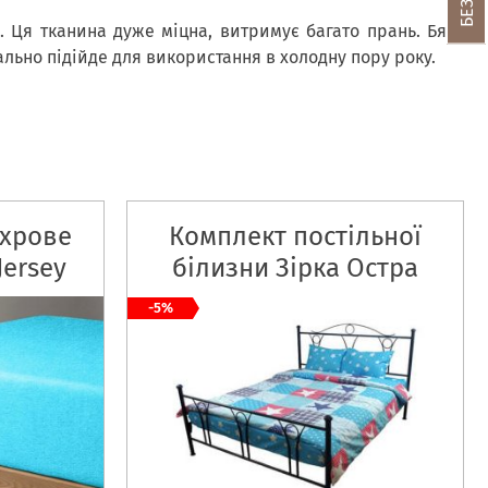
о. Ця тканина дуже міцна, витримує багато прань. Бязь
ально підійде для використання в холодну пору року.
ахрове
Комплект постільної
Jersey
білизни Зірка Остра
мікрофайбер
-5%