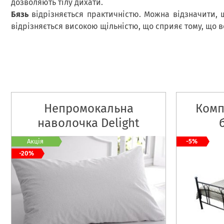
дозволяють тілу дихати.
Бязь
відрізняється практичністю. Можна відзначити, щ
відрізняється високою щільністю, що сприяє тому, що в
Непромокальна
Комп
наволочка Delight
м
Акція
-5%
-20%