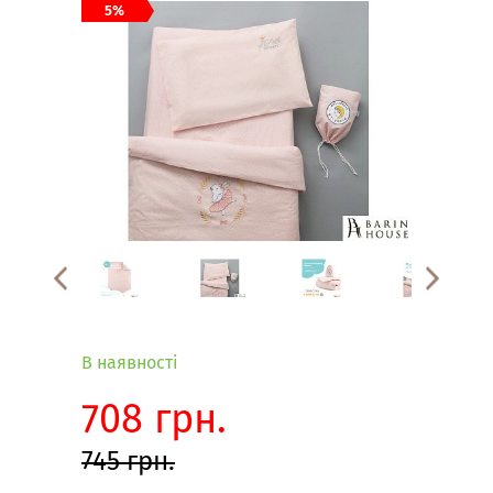
Link
Link
Link
Link
Link
Link
5%
В наявності
708 грн.
745 грн.