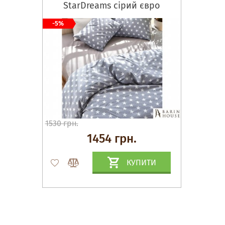
StarDreams сірий євро
-5%
1530 грн.
1454 грн.
КУПИТИ
Матраци, текстиль
Спальні, Ліжка