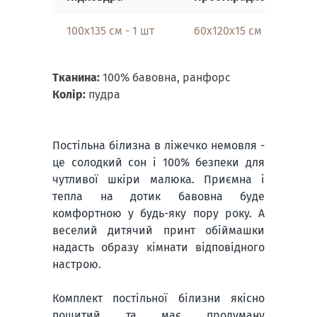
100х135 см - 1 шт
60х120х15 см
40
Тканина:
100% бавовна, ранфорс
Колір:
пудра
Постільна білизна в ліжечко немовля -
це солодкий сон і 100% безпеки для
чутливої шкіри малюка. Приємна і
тепла на дотик бавовна буде
комфортною у будь-яку пору року. А
веселий дитячий принт обіймашки
надасть образу кімнати відповідного
настрою.
Комплект постільної білизни якісно
пошитий та має продуману