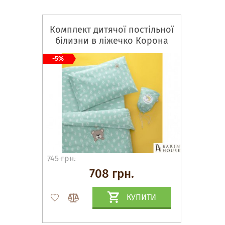
Комплект дитячої постільної
білизни в ліжечко Корона
м'ята
-5%
745 грн.
708 грн.
КУПИТИ