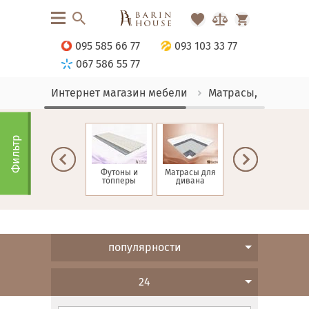
095 585 66 77
093 103 33 77
067 586 55 77
Интернет магазин мебели
Матрасы, текстиль
Фильтр
Матрасы зима-
Футоны и
Матрасы для
Детские
лето
топперы
дивана
матрасы
н
популярности
24