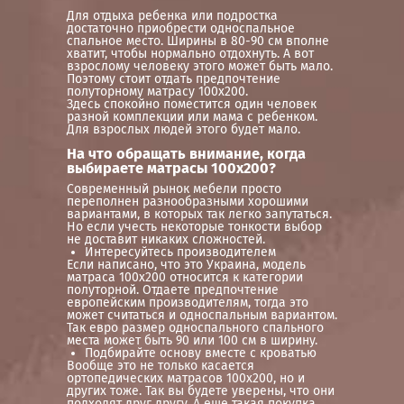
Для отдыха ребенка или подростка
достаточно приобрести односпальное
спальное место. Ширины в 80-90 см вполне
хватит, чтобы нормально отдохнуть. А вот
взрослому человеку этого может быть мало.
Поэтому стоит отдать предпочтение
полуторному матрасу 100х200.
Здесь спокойно поместится один человек
разной комплекции или мама с ребенком.
Для взрослых людей этого будет мало.
На что обращать внимание, когда
выбираете матрасы 100х200?
Современный рынок мебели просто
переполнен разнообразными хорошими
вариантами, в которых так легко запутаться.
Но если учесть некоторые тонкости выбор
не доставит никаких сложностей.
Интересуйтесь производителем
Если написано, что это Украина, модель
матраса 100х200 относится к категории
полуторной. Отдаете предпочтение
европейским производителям, тогда это
может считаться и односпальным вариантом.
Так евро размер односпального спального
места может быть 90 или 100 см в ширину.
Подбирайте основу вместе с кроватью
Вообще это не только касается
ортопедических матрасов 100х200, но и
других тоже. Так вы будете уверены, что они
подходят друг другу. А еще такая покупка