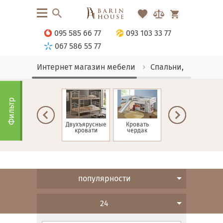
095 585 66 77
093 103 33 77
067 586 55 77
Интернет магазин мебели
Спальни, Кровати
Фильтр
ие
Односпальные
Двухъярусные
Кровать
Детские
кровати
кровати
чердак
кровати
популярности
24