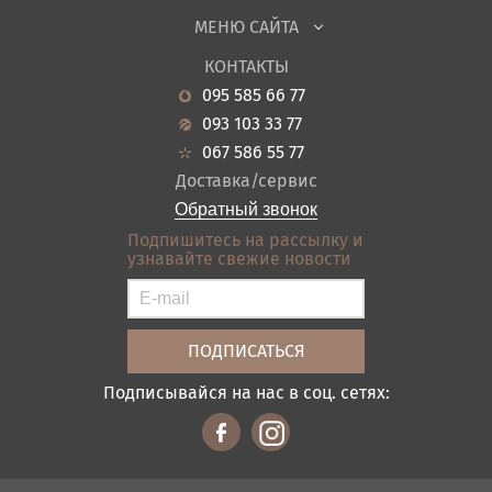
Детская
Вспомните любимые позы во время
МЕНЮ САЙТА
сна.
Садовая мебель
О нас
Подробнее
Гостиная
КОНТАКТЫ
Новости
Кухня
095 585 66 77
Гарантия
Прихожие
093 103 33 77
Кредит
Ванная
067 586 55 77
Оплата и доставка
Акции
Доставка/сервис
Отзывы
Обратный звонок
Контакты
Подпишитесь на рассылку и
узнавайте свежие новости
Карта сайта
Условия покупки
Подписывайся на нас в соц. сетях: