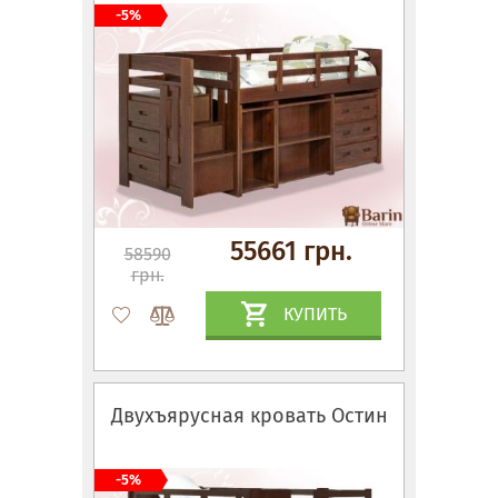
-5%
55661 грн.
58590
грн.
КУПИТЬ
Двухъярусная кровать Остин
-5%