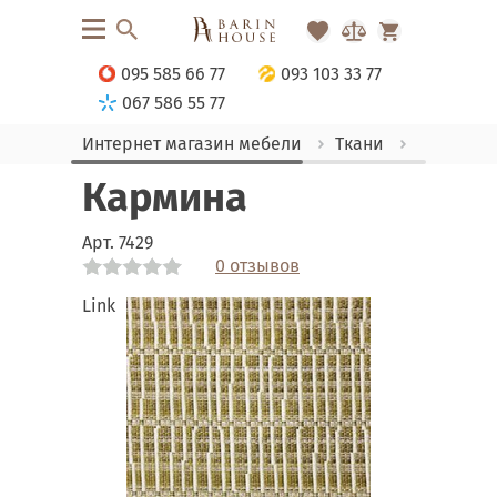
095 585 66 77
093 103 33 77
067 586 55 77
Интернет магазин мебели
Ткани
Гобелен
Кармина
Арт.
7429
0 отзывов
Link