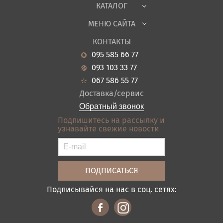
КАТАЛОГ
Детская
МЕНЮ САЙТА
Садовая мебель
О нас
Гостиная
КОНТАКТЫ
Новости
Кухня
095 585 66 77
Гарантия
Прихожие
093 103 33 77
Кредит
Ванная
067 586 55 77
Оплата и доставка
Акции
Доставка/сервис
Отзывы
Обратный звонок
Контакты
Подпишитесь на рассылку и
узнавайте свежие новости
Карта сайта
Условия покупки
Подписывайся на нас в соц. сетях: