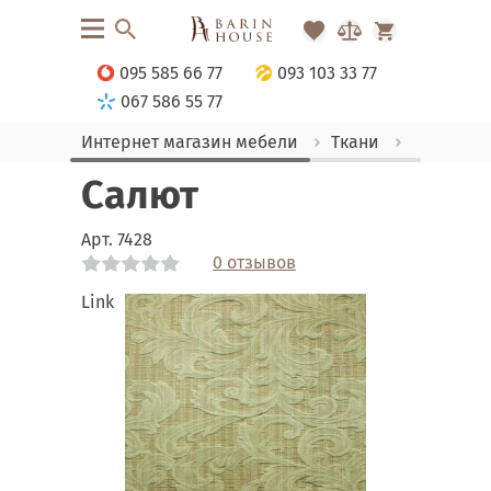
095 585 66 77
093 103 33 77
067 586 55 77
Интернет магазин мебели
Ткани
Гобелен
Салют
Арт.
7428
0 отзывов
Link
Link
Link
Link
Link
Link