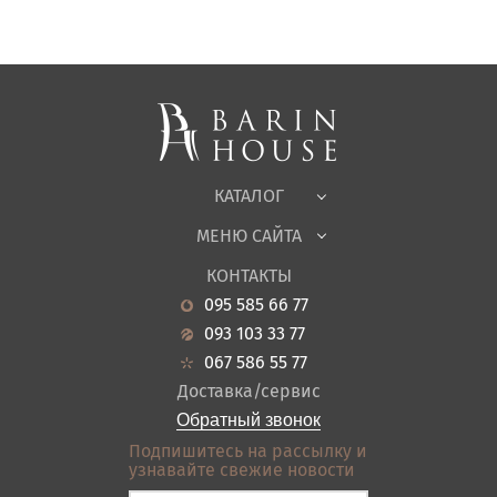
Матрасы, текстиль
Спальни, Кровати
Мягкая мебель
Корпусная мебель
Офисная мебель
Ткани
КАТАЛОГ
Детская
МЕНЮ САЙТА
Садовая мебель
О нас
Гостиная
КОНТАКТЫ
Новости
Кухня
095 585 66 77
Гарантия
Прихожие
093 103 33 77
Кредит
Ванная
067 586 55 77
Оплата и доставка
Акции
Доставка/сервис
Отзывы
Обратный звонок
Контакты
Подпишитесь на рассылку и
узнавайте свежие новости
Карта сайта