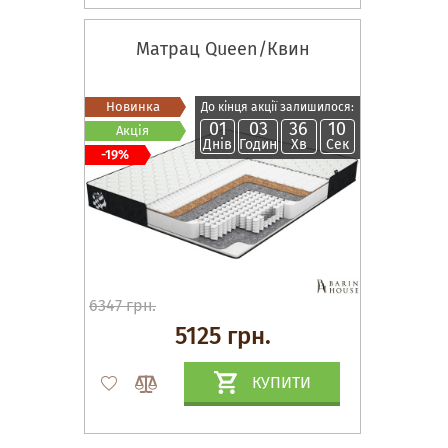
Матрац Queen/Квин
Новинка
До кінця акції залишилося:
01
03
36
09
Акція
Днів
Годин
Хв
Сек
-19%
6347 грн.
5125 грн.
КУПИТИ