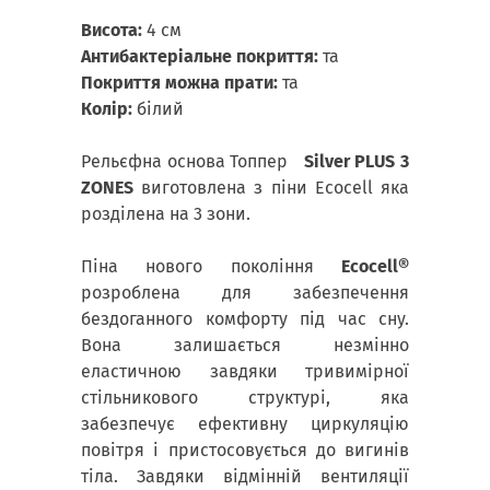
Висота:
4 см
Антибактеріальне покриття:
та
Покриття можна прати:
та
Колір:
білий
Рельєфна основа Топпер
Silver PLUS 3
ZONES
виготовлена ​​з піни Ecocell яка
розділена на 3 зони.
Піна нового покоління
Ecocell®
розроблена для забезпечення
бездоганного комфорту під час сну.
Вона залишається незмінно
еластичною завдяки тривимірної
стільникового структурі, яка
забезпечує ефективну циркуляцію
повітря і пристосовується до вигинів
тіла. Завдяки відмінній вентиляції