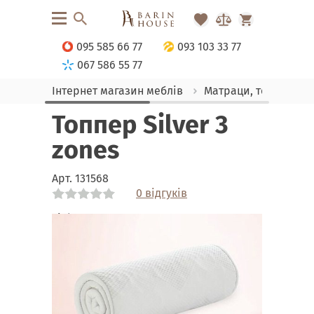
095 585 66 77
093 103 33 77
067 586 55 77
Інтернет магазин меблів
Матраци, текстиль
Топпер Silver 3
zones
Арт.
131568
0 відгуків
Link
Link
Link
Link
Link
Link
Link
Link
Link
Link
Link