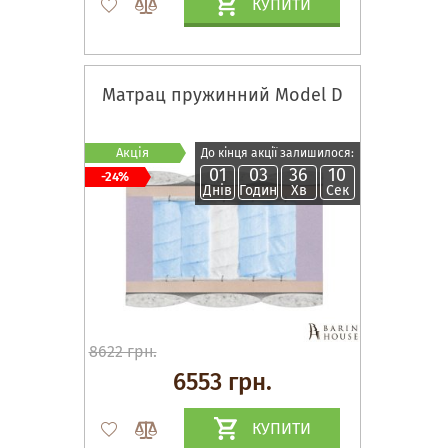
КУПИТИ
Матрац пружинний Model D
Акція
До кінця акції залишилося:
01
03
36
09
-24%
Днів
Годин
Хв
Сек
8622 грн.
6553 грн.
КУПИТИ