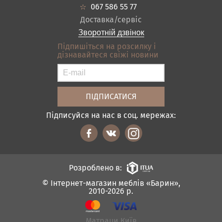
Кредит
Ванна
067 586 55 77
Оплата і доставка
Акціі
Доставка/сервіс
Відгуки
Зворотній дзвінок
Контакти
Підпишіться на розсилку і
дізнавайтеся свіжі новини
Карта сайту
Умови покупки
Підписуйся на нас в соц. мережах:
Розроблено в:
© Інтернет-магазин меблів «Барин»,
2010-2026 р.
Матраци Київ