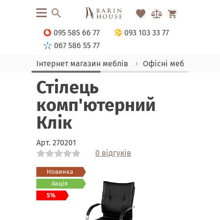
095 585 66 77
093 103 33 77
067 586 55 77
Інтернет магазин меблів
Офісні меблі
Офі
Стілець
комп'ютерний
Клік
Арт.
270201
0 відгуків
Link
Link
Link
Link
Link
Link
Link
Link
Link
Новинка
Акція
5%