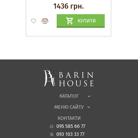
1436 грн.
КУПИТИ
Матраци, текстиль
Спальні, Ліжка
М'які меблі
Корпусні меблі
Офісні меблі
Тканини
КАТАЛОГ
Дитяча
МЕНЮ САЙТУ
Садові меблі
Про нас
Вітальня
КОНТАКТИ
Новини
Кухня
095 585 66 77
Гарантія
Передпокої
093 103 33 77