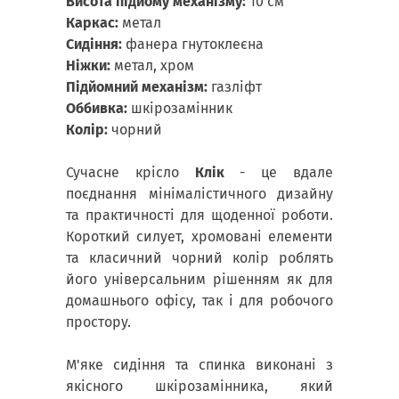
Висота підйому механізму:
10 см
Каркас:
метал
Сидіння:
фанера гнутоклеєна
Ніжки:
метал, хром
Підйомний механізм:
газліфт
Оббивка:
шкірозамінник
Колір:
чорний
Сучасне крісло
Клік
- це вдале
поєднання мінімалістичного дизайну
та практичності для щоденної роботи.
Короткий силует, хромовані елементи
та класичний чорний колір роблять
його універсальним рішенням як для
домашнього офісу, так і для робочого
простору.
М'яке сидіння та спинка виконані з
якісного шкірозамінника, який