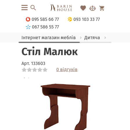
095 585 66 77
093 103 33 77
067 586 55 77
Інтернет магазин меблів
Дитяча
Парти
Стіл Малюк
Арт.
133603
0 відгуків
Link
Link
Link
Link
Link
Link
Link
Link
Link