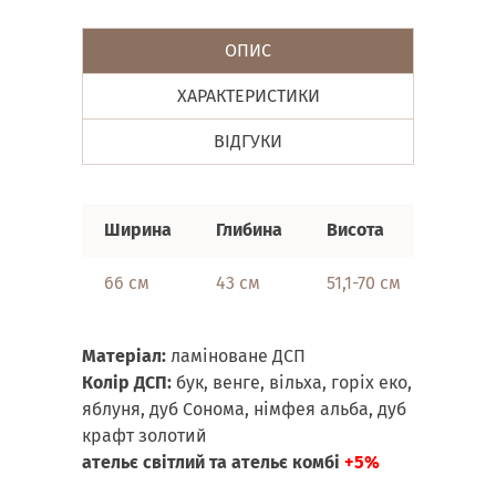
ОПИС
ХАРАКТЕРИСТИКИ
ВІДГУКИ
Ширина
Глибина
Висота
66 см
43 см
51,1-70 см
Матеріал:
ламіноване ДСП
Колір ДСП:
бук, венге, вільха, горіх еко,
яблуня, дуб Сонома, німфея альба, дуб
крафт золотий
ательє світлий та ательє комбі
+5%