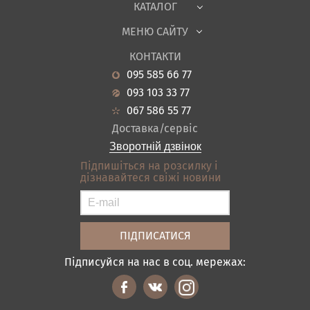
КАТАЛОГ
Дитяча
МЕНЮ САЙТУ
Садові меблі
Про нас
Вітальня
КОНТАКТИ
Новини
Кухня
095 585 66 77
Гарантія
Передпокої
093 103 33 77
Кредит
Ванна
067 586 55 77
Оплата і доставка
Акціі
Доставка/сервіс
Відгуки
Зворотній дзвінок
Контакти
Підпишіться на розсилку і
дізнавайтеся свіжі новини
Карта сайту
Умови покупки
Підписуйся на нас в соц. мережах: