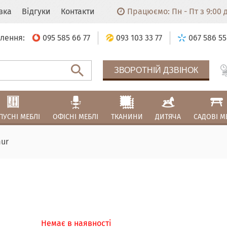
авка
Відгуки
Контакти
Працюємо: Пн - Пт з 9:00 до
лення:
095 585 66 77
093 103 33 77
067 586 55
ЗВОРОТНІЙ ДЗВІНОК
ПУСНІ МЕБЛІ
ОФІСНІ МЕБЛІ
ТКАНИНИ
ДИТЯЧА
САДОВІ М
ur
Немає в наявності