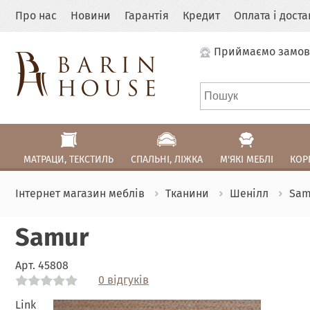
Про нас
Новини
Гарантія
Кредит
Оплата і дост
Приймаємо замов
МАТРАЦИ, ТЕКСТИЛЬ
СПАЛЬНІ, ЛІЖКА
М'ЯКІ МЕБЛІ
КОР
Інтернет магазин меблів
Тканини
Шенілл
Sam
Samur
Арт.
45808
0 відгуків
Link
Link
Link
Link
Link
Link
Link
Link
Link