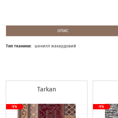
ОПИС
Тип тканини:
шенилл жакардовий
Tarkan
-5%
-5%