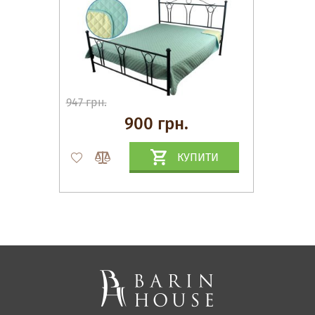
947 грн.
900 грн.
КУПИТИ
Матраци, текстиль
Спальні, Ліжка
М'які меблі
Корпусні меблі
Офісні меблі