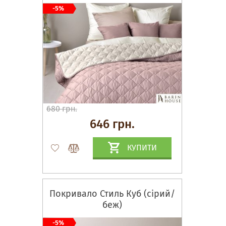
-5%
680 грн.
646 грн.
КУПИТИ
Покривало Стиль Куб (сірий/
беж)
-5%