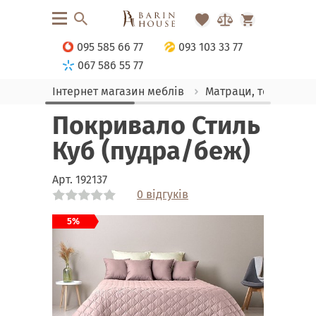
095 585 66 77
093 103 33 77
067 586 55 77
Інтернет магазин меблів
Матраци, текстиль
Покривало Стиль
Куб (пудра/беж)
Арт.
192137
0 відгуків
Link
Link
Link
Link
Link
Link
Link
Link
Link
Link
5%