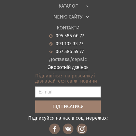
Тканини
КАТАЛОГ
Дитяча
МЕНЮ САЙТУ
Садові меблі
Про нас
Вітальня
КОНТАКТИ
Новини
Кухня
095 585 66 77
Гарантія
Передпокої
093 103 33 77
Кредит
Ванна
067 586 55 77
Оплата і доставка
Акціі
Доставка/сервіс
Відгуки
Зворотній дзвінок
Контакти
Підпишіться на розсилку і
дізнавайтеся свіжі новини
Карта сайту
Умови покупки
Підписуйся на нас в соц. мережах: