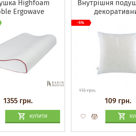
ушка Highfoam
Внутрішня подуш
ble Ergowave
декоративн
наволочо
-5%
115 грн.
1355 грн.
109 грн.
КУПИТИ
КУ