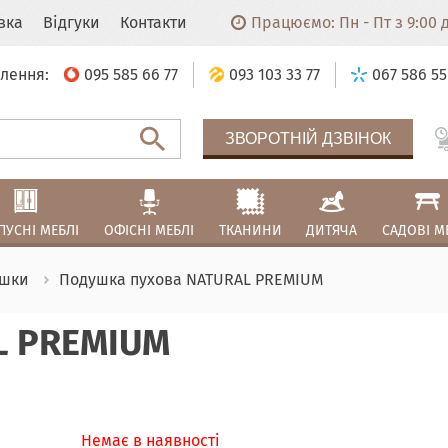
авка
Відгуки
Контакти
Працюємо: Пн - Пт з 9:00 до
лення:
095 585 66 77
093 103 33 77
067 586 55
ЗВОРОТНІЙ ДЗВІНОК
ПУСНІ МЕБЛІ
ОФІСНІ МЕБЛІ
ТКАНИНИ
ДИТЯЧА
САДОВІ М
шки
Подушка пухова NATURAL PREMIUM
L PREMIUM
Немає в наявності