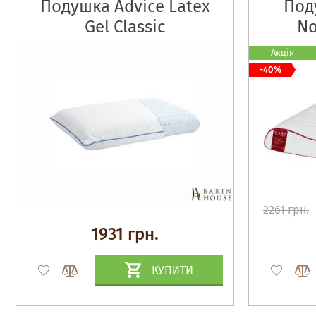
Подушка Advice Latex
Под
Gel Classic
No
Акція
-40%
2261 грн.
1931 грн.
КУПИТИ