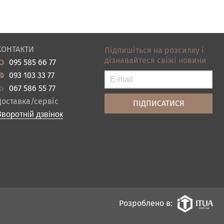
КОНТАКТИ
Підпишіться на розсилку і
дізнавайтеся свіжі новини
095 585 66 77
093 103 33 77
067 586 55 77
Доставка/сервіс
Зворотній дзвінок
Розроблено в: