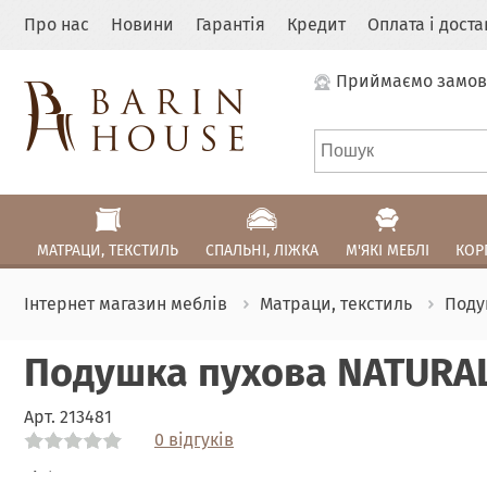
Про нас
Новини
Гарантія
Кредит
Оплата і дост
Приймаємо замов
МАТРАЦИ, ТЕКСТИЛЬ
СПАЛЬНІ, ЛІЖКА
М'ЯКІ МЕБЛІ
КОР
Інтернет магазин меблів
Матраци, текстиль
Поду
Подушка пухова NATURA
Арт.
213481
0 відгуків
Link
Link
Link