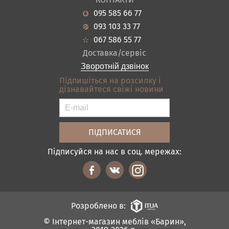
Новини
Кухня
095 585 66 77
Гарантія
Передпокої
093 103 33 77
Кредит
Ванна
067 586 55 77
Оплата і доставка
Акціі
Доставка/сервіс
Відгуки
Зворотній дзвінок
Контакти
Підпишіться на розсилку і
дізнавайтеся свіжі новини
Карта сайту
Умови покупки
Підписуйся на нас в соц. мережах:
Розроблено в:
© Інтернет-магазин меблів «Барин»,