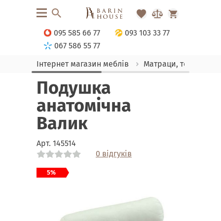
095 585 66 77
093 103 33 77
067 586 55 77
Інтернет магазин меблів
Матраци, текстиль
Подушка
анатомічна
Валик
Арт.
145514
0 відгуків
Link
Link
5%