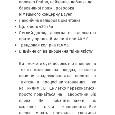
волокно Dralon, найкраща добавка до
бавовняної пряжі, розробка
німецького концерну Bayer.
Лаконічна велюрова окантовка.
Щільність 430 г/м
Легкий догляд: допускається делікатна
прати у пральній машині при 40 ° С.
Трендовая колірна гамма
Відмінне співвідношення "ціна-якість"
Ви можете бути абсолютно впевнені в
якості малюнків на пледах, оскільки
вони не «надруковані» на полотні, а
виткані в процесі виготовлення, як
на килимі. В це легко переконатися-
просто подивіться на зворотний бік
пледа, і Ви побачите такий ж
малюнок, тільки «навиворіт». Все
пледи мають прекрасні споживчі