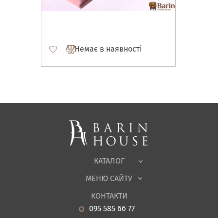
Немає в наявності
Матраци, текстиль
Спальні, Ліжка
М'які меблі
Корпусні меблі
Офісні меблі
Тканини
КАТАЛОГ
Дитяча
МЕНЮ САЙТУ
Садові меблі
Про нас
Вітальня
КОНТАКТИ
Новини
Кухня
095 585 66 77
Гарантія