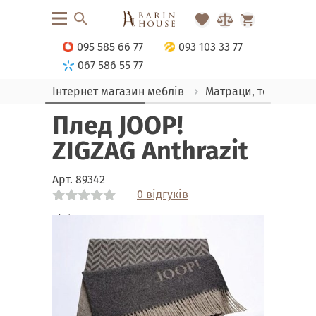
095 585 66 77
093 103 33 77
067 586 55 77
Інтернет магазин меблів
Матраци, текстиль
Плед JOOP!
ZIGZAG Anthrazit
Арт.
89342
0 відгуків
Link
Link
Link
Link