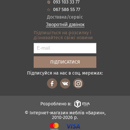
Передпокої
093 103 33 77
Кредит
Ванна
067 586 55 77
Оплата і доставка
Акціі
Доставка/сервіс
Відгуки
Зворотній дзвінок
Контакти
Підпишіться на розсилку і
дізнавайтеся свіжі новини
Карта сайту
Умови покупки
Підписуйся на нас в соц. мережах:
Розроблено в:
© Інтернет-магазин меблів «Барин»,
2010-2026 р.