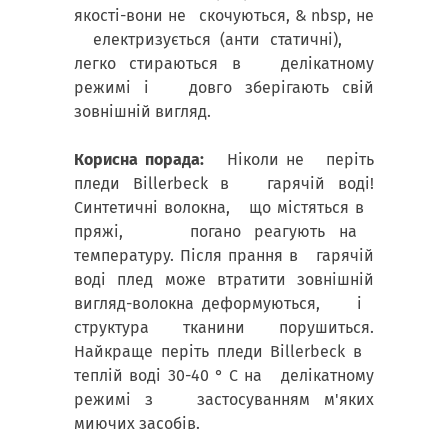
якості-вони не скочуються, & nbsp, не
електризується (анти статичні),
легко стираються в делікатному
режимі і довго зберігають свій
зовнішній вигляд.
Корисна порада:
Ніколи не періть
пледи Billerbeck в гарячій воді!
Синтетичні волокна, що містяться в
пряжі, погано реагують на
температуру. Після прання в гарячій
воді плед може втратити зовнішній
вигляд-волокна деформуються, і
структура тканини порушиться.
Найкраще періть пледи Billerbeck в
теплій воді 30-40 ° С на делікатному
режимі з застосуванням м'яких
миючих засобів.