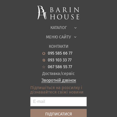
М'які меблі
Корпусні меблі
Офісні меблі
Тканини
КАТАЛОГ
Дитяча
МЕНЮ САЙТУ
Садові меблі
Про нас
Вітальня
КОНТАКТИ
Новини
Кухня
095 585 66 77
Гарантія
Передпокої
093 103 33 77
Кредит
Ванна
067 586 55 77
Оплата і доставка
Акціі
Доставка/сервіс
Відгуки
Зворотній дзвінок
Контакти
Підпишіться на розсилку і
дізнавайтеся свіжі новини
Карта сайту
Умови покупки