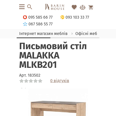
095 585 66 77
093 103 33 77
067 586 55 77
Інтернет магазин меблів
Офісні меблі
Офі
Письмовий стіл
MALAKKA
MLKB201
Арт.
183502
0 відгуків
Link
Link
Link
Link