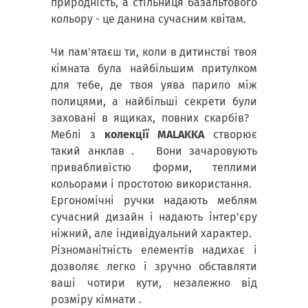
природність, а стільниця базальтового
кольору - це данина сучасним квітам.
Чи пам'ятаєш ти, коли в дитинстві твоя
кімната була найбільшим притулком
для тебе, де твоя уява парило між
полицями, а найбільші секрети були
заховані в ящиках, повних скарбів?
Меблі з
колекції MALAKKA
створює
такий анклав . Вони зачаровують
привабливістю форми, теплими
кольорами і простотою використання.
Ергономічні ручки надають меблям
сучасний дизайн і надають інтер'єру
ніжний, але індивідуальний характер.
Різноманітність елементів надихає і
дозволяє легко і зручно обставляти
ваші чотири кути, незалежно від
розміру кімнати .