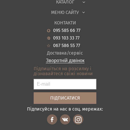
КАТАЛОГ
Дитяча
МЕНЮ САЙТУ
Садові меблі
Про нас
Вітальня
КОНТАКТИ
Новини
Кухня
095 585 66 77
Гарантія
Передпокої
093 103 33 77
Кредит
Ванна
067 586 55 77
Оплата і доставка
Акціі
Доставка/сервіс
Відгуки
Зворотній дзвінок
Контакти
Підпишіться на розсилку і
дізнавайтеся свіжі новини
Карта сайту
Умови покупки
Підписуйся на нас в соц. мережах: