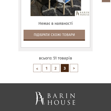
Немає в наявності
ПІДІБРАТИ СХОЖІ ТОВАРИ
всього:
51
товарів
1
2
3
>
<
Матраци, текстиль
Спальні, Ліжка
М'які меблі
Корпусні меблі
Офісні меблі
Тканини